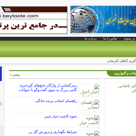
در بیتوته
تماس با ما
درباره ما
یری گیاهان آپارتمانی
انات و آکواریوم
بیشتر »
رمزگشایی از واژگان فنچ‌های گورخری؛
گامی بزرگ به سوی گفت‌وگو با حیوانات
راهنمای انتخاب پرنده خانگی
نحوه کاشت خیار چنبر
شرایط نگهداری و پرورش گل رز