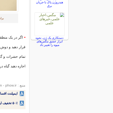
هیدروژن پاک با جریان
برق
برا
•
اگر در یک منطقه 
دستکاری یک ژن، نحوه
ابراز عشق مگس‌های
میوه را تغییر داد
قرار دهید و دوش 
تمام حشرات و گرد
اجازه دهید گیاه 
منبع : wikihow.com - phow.ir
ایمپلنت اقسا
۵۰٪ تخفیف ارتودنسی دندان اقساطی بدون نیاز به چک یا سفته!