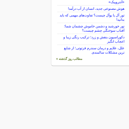
«آنتروپیک»
هوش مصنوعی جدید، انسان از آب درآمد!
تور آل یا یوآل چیست؟ تفاوت‌های مهمی که باید
بدانید!
نور خورشید و دشمن خاموش چشمان شما؛
آفتاب سوختگی چشم چیست؟
دکوراسیون بنفش و زرد؛ ترکیب رنگی زیبا و
اعجاب انگیز
علل، علایم و درمان سندرم فرتوتی؛ از شایع
ترین مشکلات سالمندی
مطالب روز گذشته »