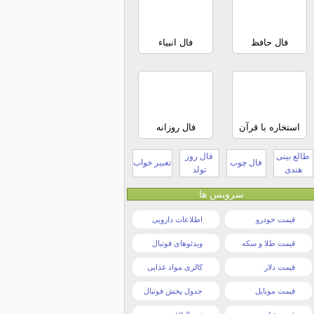
فال حافظ
فال انبیاء
استخاره با قرآن
فال روزانه
طالع بینی
فال روز
فال چوب
تعبیر خواب
هندی
تولد
سرویس ها
قیمت خودرو
اطلاعات دارویی
قیمت طلا و سکه
ویدئوهای فوتبال
قیمت دلار
کالری مواد غذایی
قیمت موبایل
جدول پخش فوتبال