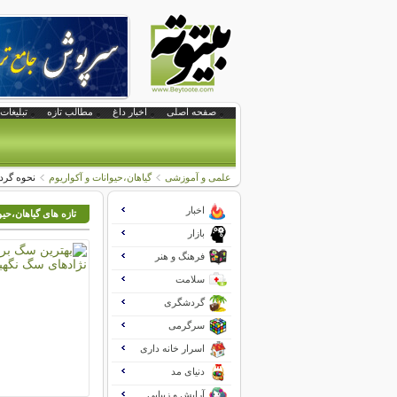
صفحه اصلی
اخبار داغ
مطالب تازه
تبلیغات 
علمی و آموزشی
گیاهان،حیوانات و آکواریوم
نحوه گردگ
اخبار
تازه های گیاهان،حیو
بازار
فرهنگ و هنر
سلامت
گردشگری
سرگرمی
اسرار خانه داری
دنیای مد
آرایش و زیبایی