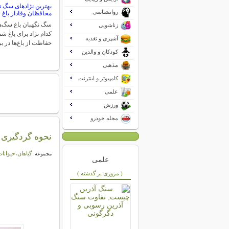
بهترین نژادهای سگ نگ
روانشناسی
محافظان وفادار باغ 
سگ نگهبان باغ سگ‌ها
زناشویی
کدام نژاد برای باغ 
آشپزی و تغذیه
حفاظت از باغ‌ها در ب
کودکان و والدین
مذهبی
کامپیوتر و اینترنت
علمی
ورزش
مجله خودرو
نحوه گردگیری گ
گیاهان،حیوانات
مجموعه:
علمی
( مروری بر گذشته )