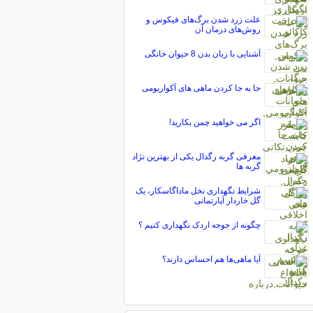
علت زرد شدن برگ‌های فیکوس و
روش‌های درمان آن
آشنایی با زبان بدن 8 حیوان خانگی
جا به جا کردن ماهی های آکواریومی
اگر می خواهید چمن بکارید!
معرفی گربه رگدال یکی از بهترین نژاد
گربه ها
شرایط نگهداری نخل ماداگاسکار، یک
گل خاردار آپارتمانی
چگونه از جوجه اردک نگهداری کنیم ؟
آیا ماهی‌ها هم احساس دارند؟