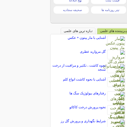
قیمت تبلت
نهج البلاغه
تیتر روزنامه ها
صحیفه سجادیه
پـربیننده های علمی
تـازه ترین های علمی
آشنایی با مار پیتون + عکس
گل مروارید عطری
نحوه کاشت ، تکثیر و مراقبت از درخت
سنجد
آشنایی با نحوه کاشت انواع کلم
رفتارهای بیولوژیک سگ ها
نحوه پرورش درخت کاکائو
شرایط نگهداری و پرورش گل رز