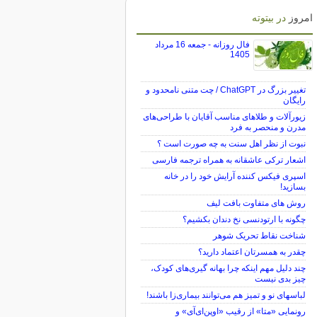
امروز
در بیتوته
فال روزانه - جمعه 16 مرداد
1405
تغییر بزرگ در ChatGPT / چت متنی نامحدود و
رایگان
زیورآلات و طلاهای مناسب آقایان با طراحی‌های
مدرن و منحصر به فرد
نبوت از نظر اهل سنت به چه صورت است ؟
اشعار ترکی عاشقانه به همراه ترجمه فارسی
اسپری فیکس کننده آرایش خود را در خانه
بسازید!
روش های متفاوت بافت لیف
چگونه با ارتودنسی نخ دندان بکشیم؟
شناخت نقاط تحریک شوهر
چقدر به همسرتان اعتماد دارید؟
چند دلیل مهم اینکه چرا بهانه گیری‌های کودک،
چیز بدی نیست
لباس‎های نو و تمیز هم می‌توانند بیماری‌زا باشند!
رونمایی «متا» از رقیب «اوپن‌ای‌آی» و