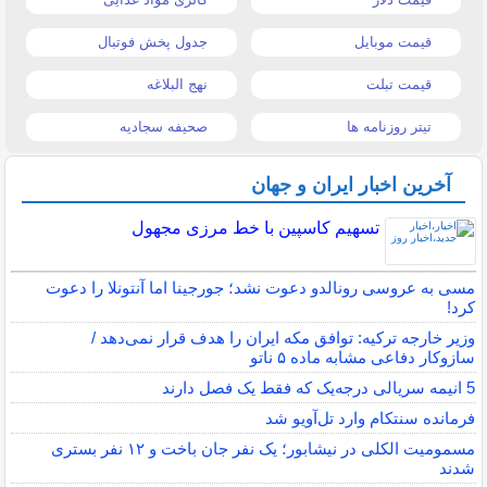
قیمت موبایل
جدول پخش فوتبال
قیمت تبلت
نهج البلاغه
تیتر روزنامه ها
صحیفه سجادیه
آخرین اخبار ایران و جهان
تسهیم کاسپین با خط مرزی مجهول
مسی به عروسی رونالدو دعوت نشد؛ جورجینا اما آنتونلا را دعوت
کرد!
وزیر خارجه ترکیه: توافق مکه ایران را هدف قرار نمی‌دهد /
سازوکار دفاعی مشابه ماده ۵ ناتو
5 انیمه سریالی درجه‌یک که فقط یک فصل دارند
فرمانده سنتکام وارد تل‌آویو شد
مسمومیت الکلی در نیشابور؛ یک نفر جان باخت و ۱۲ نفر بستری
شدند