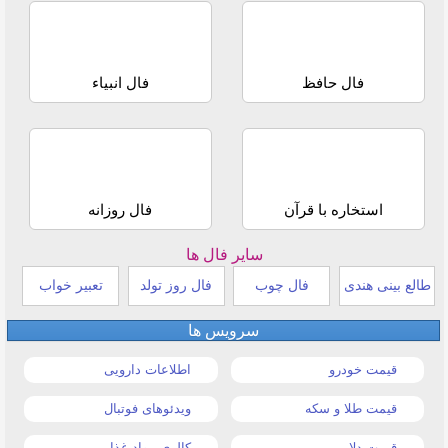
فال حافظ
فال انبیاء
استخاره با قرآن
فال روزانه
سایر فال ها
طالع بینی هندی
فال چوب
فال روز تولد
تعبیر خواب
سرویس ها
قیمت خودرو
اطلاعات دارویی
قیمت طلا و سکه
ویدئوهای فوتبال
قیمت دلار
کالری مواد غذایی