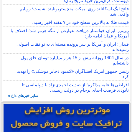
دیومانده، گران‌ترین خرید تاریخ رئال!
فاتح لیگ اسکاتلند روی نیمکت منچستریونایتد نشست؛ رویایم
واقعی شد
قیمت طلا به بالاترین سطح خود در ۷ هفته اخیر رسید،
رویترز: ایران خواستار دریافت عوارض از تنگه هرمز شد؛ اختلاف با
آمریکا و عمان ادامه دارد
فیدان: ایران و آمریکا بر سر پرونده هسته‌ای به توافقات اصولی
رسیده‌اند
در سال 1404 روزانه بیش از 15 هزار میلیارد تومان خلق پول
داشته‌ایم!
رئیس جمهور آمریکا افشاگران «کمبود ذخایر موشکی» را تهدید
کرد
افراطی‌ها علیه مذاکره؛ از ضدیت احمدی‌نژاد با دیپلماسی تا
نابودی فرصت احیای برجام در دولت رییسی
سایر خبرهای داغ »