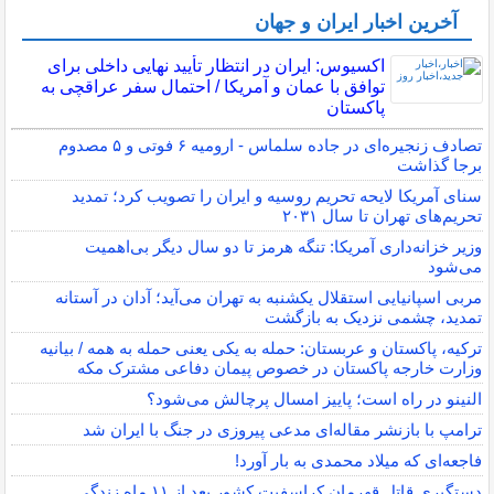
آخرین اخبار ایران و جهان
اکسیوس: ایران در انتظار تأیید نهایی داخلی برای
توافق با عمان و آمریکا / احتمال سفر عراقچی به
پاکستان
تصادف زنجیره‌ای در جاده سلماس - ارومیه ۶ فوتی و ۵ مصدوم
برجا گذاشت
سنای آمریکا لایحه تحریم روسیه و ایران را تصویب کرد؛ تمدید
تحریم‌های تهران تا سال ۲۰۳۱
وزیر خزانه‌داری آمریکا: تنگه هرمز تا دو سال دیگر بی‌اهمیت
می‌شود
مربی اسپانیایی استقلال یکشنبه به تهران می‌آید؛ آدان در آستانه
تمدید، چشمی نزدیک به بازگشت
ترکیه، پاکستان و عربستان: حمله به یکی یعنی حمله به همه / بیانیه
وزارت خارجه پاکستان در خصوص پیمان دفاعی مشترک مکه
النینو در راه است؛ پاییز امسال پرچالش می‌شود؟
ترامپ با بازنشر مقاله‌ای مدعی پیروزی در جنگ با ایران شد
فاجعه‌ای که میلاد محمدی به بار آورد!
دستگیری قاتل قهرمان کراسفیت کشور بعد از ۱۱ ماه زندگی