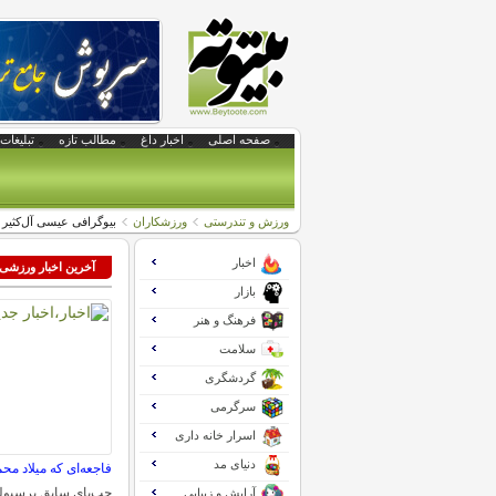
صفحه اصلی
اخبار داغ
مطالب تازه
تبلیغات 
ورزش و تندرستی
ورزشکاران
بیوگرافی عیسی آل‌کثیر
اخبار
آخرین اخبار ورزشی
بازار
فرهنگ و هنر
سلامت
گردشگری
سرگرمی
اسرار خانه داری
دنیای مد
فاجعه‌ای که میلاد محم
چپ‌پای سابق پرسپول
آرایش و زیبایی