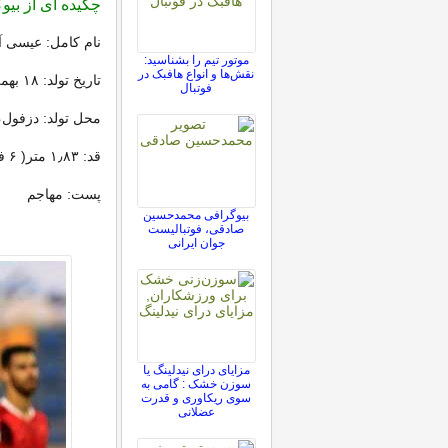
چکیده ای از بی
نام کامل: عیسی آ
موتور تیم را بشناسید:
نقش‌ها و انواع هافبک در
تاریخ تولد: ۱۸ بهمن۱۳۶۸( ۳۱ سال)
فوتبال
محل تولد: دزفول، 
قد: ۱٫۸۳ متر( ۶ فوت ۰ اینچ)
پست: مهاجم
بیوگرافی محمدحسین
صادقی، فوتبالیست
جوان ایرانی
مزایای درای نیدلینگ یا
سوزن خشک : گامی به
سوی ریکاوری و قدرت
عضلانی