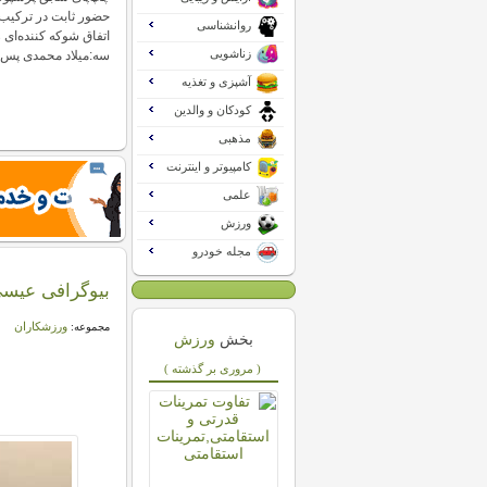
حضور ثابت در ترکیب ب
روانشناسی
اتفاق شوکه کننده‌ای 
زناشویی
سه:میلاد محمدی پس
آشپزی و تغذیه
کودکان و والدین
مذهبی
کامپیوتر و اینترنت
علمی
ورزش
مجله خودرو
بیوگرافی عیسی
ورزشکاران
مجموعه:
بخش
ورزش
( مروری بر گذشته )