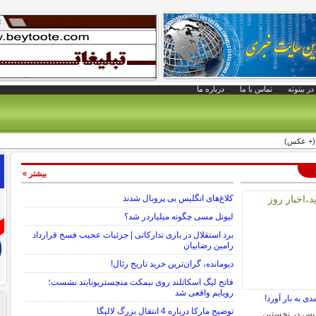
در بیتوته
تماس با ما
درباره ما
 (+ عکس)
بیشتر »
کلاغ‌های انگلیس بی پروبال شدند
لیونل مسی چگونه میلیاردر شد؟
برد استقلال در بازی تدارکاتی | جزئیات عجیب فسخ قرارداد
رامین رضاییان
دیومانده، گران‌ترین خرید تاریخ رئال!
فاتح لیگ اسکاتلند روی نیمکت منچستریونایتد نشست؛
رویایم واقعی شد
دی به بار آورد!
توضیح مارکا درباره 4 انتقال بزرگ لالیگا
یس در نخستین