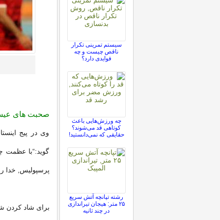
سیستم تمرینی تکرار
ناقص چیست و چه
فوایدی دارد؟
صحبت های عیسی 
چه ورزش‌هایی باعث
کوتاهی قد می‌شوند؟
وی در پیج اینست
حقایقی که نمی‌دانستید!
گوید:“با عظمت چ
پرسپولیس, خدا را
رشته تپانچه آتش سریع
۲۵ متر: هیجان تیراندازی
برای شاد کردن شما
در چند ثانیه