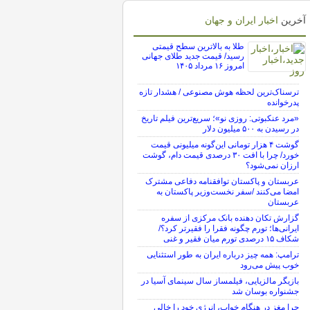
آخرین
اخبار ایران و جهان
طلا به بالاترین سطح قیمتی
رسید/ قیمت جدید طلای جهانی
امروز ۱۶ مرداد ۱۴۰۵
ترسناک‌ترین لحظه هوش مصنوعی / هشدار تازه
پدرخوانده
«مرد عنکبوتی: روزی نو»؛ سریع‌ترین فیلم تاریخ
در رسیدن به ۵۰۰ میلیون دلار
گوشت ۴ هزار تومانی این‌گونه میلیونی قیمت
خورد/ چرا با افت ۳۰ درصدی قیمت دام، گوشت
ارزان نمی‌شود؟
عربستان و پاکستان توافقنامه دفاعی مشترک
امضا می‌کنند /سفر نخست‌وزیر پاکستان به
عربستان
گزارش تکان‌ دهنده بانک مرکزی از سفره
ایرانی‌ها؛ تورم چگونه فقرا را فقیرتر کرد؟/
شکاف ۱۵ درصدی تورم میان فقیر و غنی
ترامپ: همه چیز درباره ایران به طور استثنایی
خوب پیش می‌رود
بازیگر مالزیایی، فیلمساز سال سینمای آسیا در
جشنواره بوسان شد
چرا مغز در هنگام خواب، انرژی خود را خالی