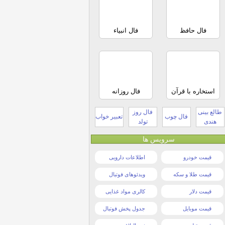
فال حافظ
فال انبیاء
استخاره با قرآن
فال روزانه
طالع بینی
فال روز
فال چوب
تعبیر خواب
هندی
تولد
سرویس ها
قیمت خودرو
اطلاعات دارویی
قیمت طلا و سکه
ویدئوهای فوتبال
قیمت دلار
کالری مواد غذایی
قیمت موبایل
جدول پخش فوتبال