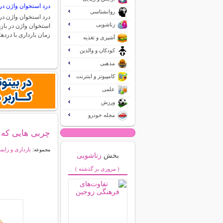
درد استخوان واژن در 
روانشناسی
درد استخوان واژن در 
زناشویی
استخوان واژن در بارد
زمان بارداری با درد
آشپزی و تغذیه
کودکان و والدین
مذهبی
کامپیوتر و اینترنت
علمی
ورزش
مجله خودرو
چربی هایی که 
بارداری و زایم
مجموعه:
بخش
زناشویی
( مروری بر گذشته )