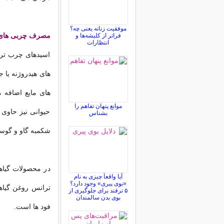
موفقیت زنانه یعنی چه؟
مصرف چربی های ت
فراتر از کلیشه‌ها و
انتظارات
اسیدهای چرب ترا
های هیدروژنه یا 
های مایع اضافه م
موانع پنهان تفاهم را
حیوانی نیز حاوی 
بشناس
شکمبه گاو و گوسفن
در محصولات گیاه
آیا واقعاً چیزی به نام
«بوی پیری» وجود دارد؟
ترانس روغن گیاه
۵ ترفند برای جلوگیری از
بوی بدن سالمندان
فود ها است.