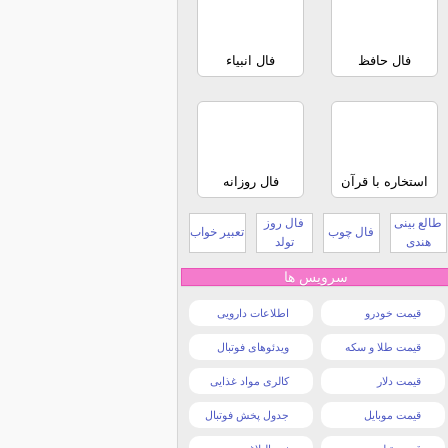
فال حافظ
فال انبیاء
استخاره با قرآن
فال روزانه
طالع بینی
فال روز
فال چوب
تعبیر خواب
هندی
تولد
سرویس ها
قیمت خودرو
اطلاعات دارویی
قیمت طلا و سکه
ویدئوهای فوتبال
قیمت دلار
کالری مواد غذایی
قیمت موبایل
جدول پخش فوتبال