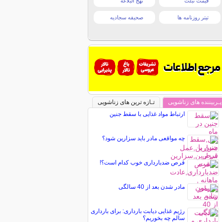
قیمت تبلت
نهج البلاغه
تیتر روزنامه ها
صحیفه سجادیه
پـربیننده های زناشویی
تـازه ترین های زناشویی
ارتباط مواد غذایی با سقط جنین
چه مواقعی مادر باید سزارین شود؟
قرص‌ ضدبارداری خوب کدام است؟!
مادر شدن بعد از 40 سالگی
رژیم غذایی دیابت بارداری: برای بارداری
سالم چه بخوریم؟