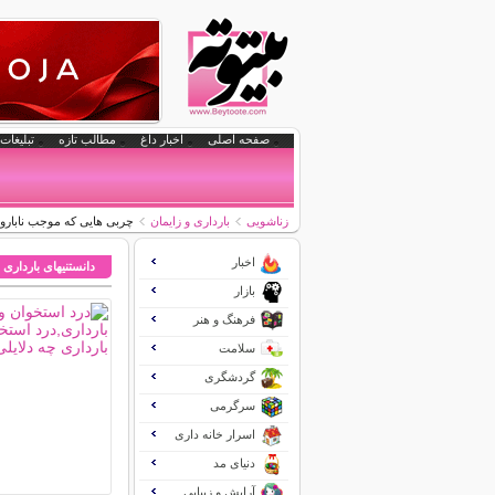
صفحه اصلی
اخبار داغ
مطالب تازه
تبلیغات 
زناشویی
بارداری و زایمان
چربی هایی که موجب نابار
اخبار
دانستنیهای بارداری 
بازار
فرهنگ و هنر
سلامت
گردشگری
سرگرمی
اسرار خانه داری
دنیای مد
آرایش و زیبایی