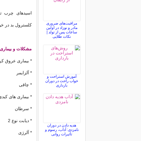
اسیدهای چرب تر
مراقبت‌های ضروری
کلسترول بد در خون (LDL) و کاهش کلسترول خوب (HDL
مادر و نوزاد در اولین
ساعات پس از تولد |
نکات طلایی
مشکلات و بیماری
* بیماری عروق کر
* آلزایمر
آموزش استراحت و
خواب راحت در دوران
* چاقی
بارداری
* بیماری های کبدی
* سرطان
* دیابت نوع 2
هدیه دادن در دوران
نامزدی: آداب، رسوم و
* آلرژی
تأثیرات روانی