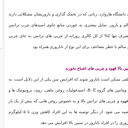
انشگاه هاروارد، زنانی که در تخمک گذاری و باروریشان مشکلاتی دارند
لم و بارور، تمایل بیشتری به خوردن منابع حاوی اسیدهای چرب ترانس
دارند. همچنین، مصرف تنها 2% از کل کالری روزانه از چربی های ترانس به جای چربی
سالم با خطر مضاعف برای این نوع از ناباروری همراه بود.
نین بالا قهوه و چربی های اشباع نخورند
تلفی ممکن است نابارور شوند که افزایش سن یکی از این دلایل است. به
این افراد مصرف ویتامین های گروه B، E، اسیدفولیک، روغن ماهی، روی، پروبیوتیک ها و
 قهوه و چربی های ترانس بالا و به خصوص روغن هایی که بیش از یک بار
سرخ شده اند توصیه می شود. از دیگر توصیه ها به این افراد کاهش وزن تا ۵ کیلوگرم
ری را در افراد نابارور در سنین بالا افزایش می دهد.