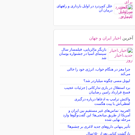
علل کمردرد در اوایل بارداری و راههای
درمان آن
آخرین
اخبار ایران و جهان
بازیگر مالزیایی، فیلمساز سال
سینمای آسیا در جشنواره بوسان
شد
چرا مغز در هنگام خواب، انرژی خود را خالی
می‌کند
لیونل مسی چگونه میلیاردر شد؟
برد استقلال در بازی تدارکاتی | جزئیات عجیب
فسخ قرارداد رامین رضاییان
واکنش ترامپ به ادعاها درباره درگیری
لفظی‌اش با پیت هگست
العربیه: تماس‌های غیر مستقیم بین ایران و
آمریکا از طریق میانجی‌ها؛ این گفت‌و‌گو‌ها وارد
مرحله نهایی شده
تأثیر پنهانی داروهای جدید لاغری بر چشم‌ها!
بازگشت کتابی بعد از ۱۵۰سال