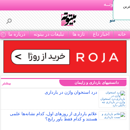
بـیتوتــه
رین
منو
خانه
اخبار داغ
تازه ها
تبلیغات در بیتوته
درباره ما
ت
دانستنیهای بارداری و زایمان
بیشتر »
درد استخوان واژن در بارداری
علائم بارداری از روزهای اول، کدام نشانه‌ها علمی
هستند و کدام فقط باور رایج؟