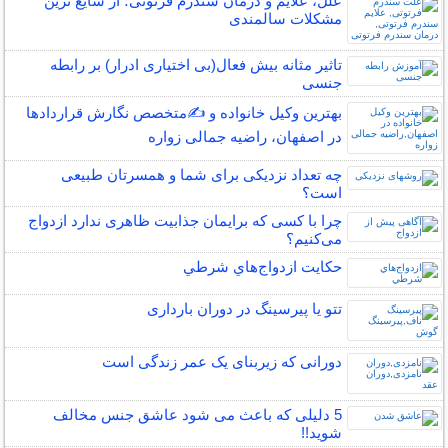
علل، علایم و درمان سندرم فرتوتی؛ از شایع ترین
مشکلات سالمندی
تاثیر مثانه بیش فعال(بی اختیاری ادرار) بر رابطه
جنسی
بهترین وکیل خانواده و ✍️متخصص نگارش قراردادها
در اصفهان، راضیه جمالی زواره
چه تعداد نزدیکی برای شما و همسرتان طبیعی
است؟
چرا با کسی که برایمان جذابیت ظاهری ندارد ازدواج
می‌کنیم؟
حكايت ازدواج‌هاي شرطي
تتو یا پیرسینگ در دوران بارداری
دورانی که زیربنای یک عمر زندگی‌ است
5 دلیلی که باعث می شود عاشق جنس مخالف
شوید!!