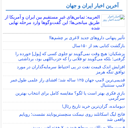
آخرین اخبار ایران و جهان
العربیه: تماس‌های غیر مستقیم بین ایران و آمریکا از
طریق میانجی‌ها؛ این گفت‌و‌گو‌ها وارد مرحله نهایی
شده
تأثیر پنهانی داروهای جدید لاغری بر چشم‌ها!
بازگشت کتابی بعد از ۱۵۰سال
پزشکیان: هیچ وقت نمی‌گویند تو جلوی کسی که [پول] خورده را
گرفتی؛ بلکه می‌گویند تو فلانی را که حزب‌اللهی بود، برداشتی
افزایش اندک قیمت نفت در پی احتیاط سرمایه‌گذاران در مورد
توافق تنگه هرمز
قدیمی‌ترین لامپ جهان ۱۲۵ ساله شد؛ افشای راز علمی طول‌عمر
لامپ سنتنیال
بازی فکری بهتر است یا لگو؟ مقایسه کامل برای انتخاب بهترین
سرگرمی
دیومانده، گران‌ترین خرید تاریخ رئال!
فاتح لیگ اسکاتلند روی نیمکت منچستریونایتد نشست؛ رویایم
واقعی شد
قیمت طلا به بالاترین سطح خود در ۷ هفته اخیر رسید،