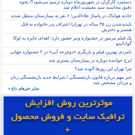
دستمزد کارگران در شهریورماه دوباره ترمیم می‌شود؟/ نحوه
دقیق محاسبه سبد معیشت اعلام شد
حادثه هولناک در پاساژ علاءالدین؛ ۶ نفر به بیمارستان منتقل شدند
ناپدیدشدن زن ۴۵ ساله در تهران/ اعتراف پدر خانواده به قتل
همسر و دخترش
یک فیلم مرموز در جشنواره ونیز حضور دارد؛ اهدای جایزه به لوکا
گوادانینو
نامزدی بهترین فیلم و بازیگری «دوچرخه آبی» در ۲ جشنواره جهانی
ایرج خواننده دوباره در بیمارستان بستری شد
چرا تهران این روزها آلوده شد؟
خبر مهم درباره قانون بازنشستگی / شرایط جدید بازنشستگی زنان
و مردان مشخص شد
سایر خبرهای داغ »