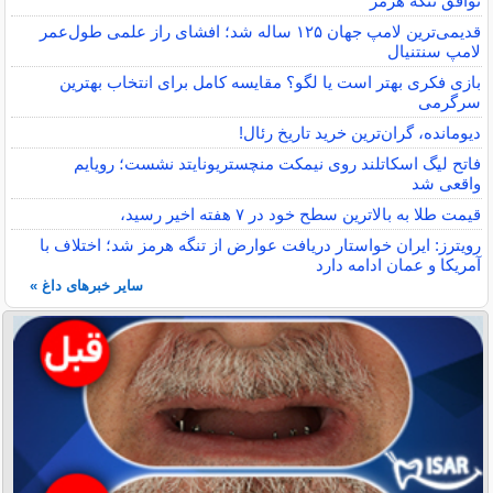
توافق تنگه هرمز
قدیمی‌ترین لامپ جهان ۱۲۵ ساله شد؛ افشای راز علمی طول‌عمر
لامپ سنتنیال
بازی فکری بهتر است یا لگو؟ مقایسه کامل برای انتخاب بهترین
سرگرمی
دیومانده، گران‌ترین خرید تاریخ رئال!
فاتح لیگ اسکاتلند روی نیمکت منچستریونایتد نشست؛ رویایم
واقعی شد
قیمت طلا به بالاترین سطح خود در ۷ هفته اخیر رسید،
رویترز: ایران خواستار دریافت عوارض از تنگه هرمز شد؛ اختلاف با
آمریکا و عمان ادامه دارد
سایر خبرهای داغ »