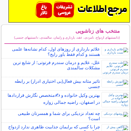
منتخب های زناشویی
(دانستنیهای ازدواج، نامزدی، عقد، بارداری و زایمان، سالمندی، دانستنیهای جنسی)
سایر مطالب زناشویی
علائم بارداری از روزهای اول، کدام نشانه‌ها علمی
هستند و کدام فقط باور رایج؟
علل، علایم و درمان سندرم فرتوتی؛ از شایع ترین
مشکلات سالمندی
تاثیر مثانه بیش فعال(بی اختیاری ادرار) بر رابطه
جنسی
بهترین وکیل خانواده و ✍️متخصص نگارش قراردادها
در اصفهان، راضیه جمالی زواره
چه تعداد نزدیکی برای شما و همسرتان طبیعی
است؟
چرا با کسی که برایمان جذابیت ظاهری ندارد ازدواج