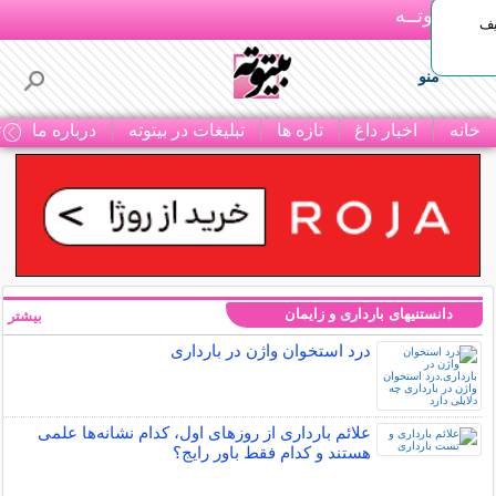
بـیتوتــه
یف
منو
خانه
اخبار داغ
تازه ها
تبلیغات در بیتوته
درباره ما
ت
دانستنیهای بارداری و زایمان
بیشتر »
درد استخوان واژن در بارداری
علائم بارداری از روزهای اول، کدام نشانه‌ها علمی
هستند و کدام فقط باور رایج؟