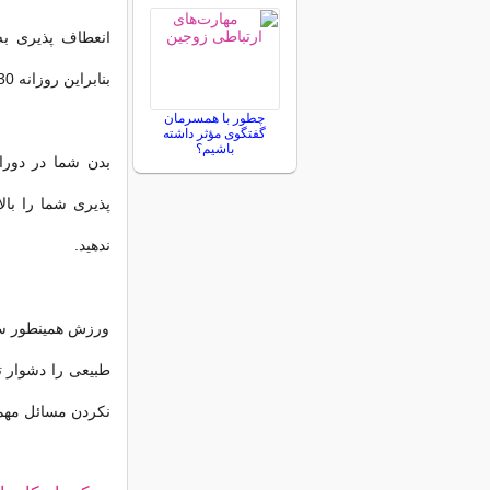
انعطاف پذیری ب
بنابراین روزانه 30 دقیقه کشش انجام دهید یا دو روز در هفته یوگا انجام دهید.
چطور با همسرمان
گفتگوی مؤثر داشته
باشیم؟
بدن شما در دورا
پذیری شما را با
ندهید.
ورزش همینطور سب
طبیعی را دشوار ت
نکردن مسائل مهم پ