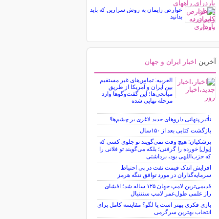
عوارض زایمان به روش سزارین که باید
بدانید
آخرین
اخبار ایران و جهان
العربیه: تماس‌های غیر مستقیم
بین ایران و آمریکا از طریق
میانجی‌ها؛ این گفت‌و‌گو‌ها وارد
مرحله نهایی شده
تأثیر پنهانی داروهای جدید لاغری بر چشم‌ها!
بازگشت کتابی بعد از ۱۵۰سال
پزشکیان: هیچ وقت نمی‌گویند تو جلوی کسی که
[پول] خورده را گرفتی؛ بلکه می‌گویند تو فلانی را
که حزب‌اللهی بود، برداشتی
افزایش اندک قیمت نفت در پی احتیاط
سرمایه‌گذاران در مورد توافق تنگه هرمز
قدیمی‌ترین لامپ جهان ۱۲۵ ساله شد؛ افشای
راز علمی طول‌عمر لامپ سنتنیال
بازی فکری بهتر است یا لگو؟ مقایسه کامل برای
انتخاب بهترین سرگرمی