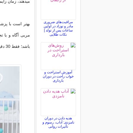
میدهند، زمان زایم
مراقبت‌های ضروری
بهتر است با پزش
مادر و نوزاد در اولین
ساعات پس از تولد |
نکات طلایی
مربی آگاه و با ت
باشد؛ فقط 30 دقیقه تمرینات ایروبیك در روز كافی است.
آموزش استراحت و
خواب راحت در دوران
بارداری
هدیه دادن در دوران
نامزدی: آداب، رسوم و
تأثیرات روانی