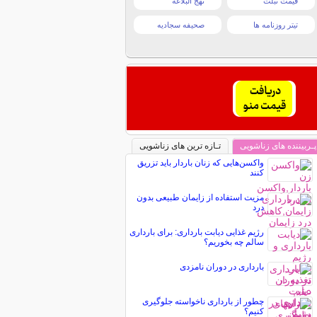
قیمت تبلت
نهج البلاغه
تیتر روزنامه ها
صحیفه سجادیه
پـربیننده های زناشویی
تـازه ترین های زناشویی
واکسن‌هایی که زنان باردار باید تزریق
کنند
مزیت استفاده از زایمان طبیعی بدون
درد
رژیم غذایی دیابت بارداری: برای بارداری
سالم چه بخوریم؟
بارداری در دوران نامزدی
چطور از بارداری ناخواسته جلوگیری
کنیم؟