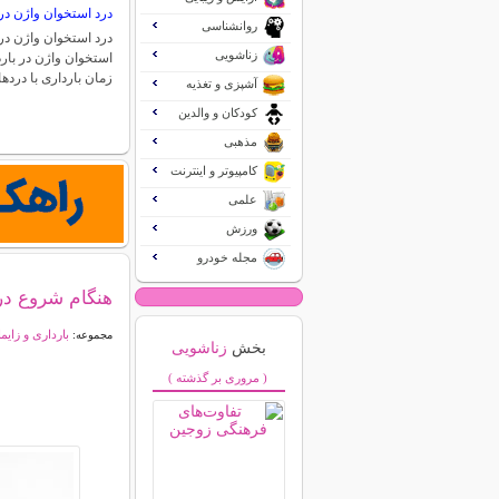
درد استخوان واژن در 
روانشناسی
درد استخوان واژن در 
زناشویی
استخوان واژن در بارد
زمان بارداری با درد
آشپزی و تغذیه
کودکان و والدین
مذهبی
کامپیوتر و اینترنت
علمی
ورزش
مجله خودرو
هنگام شروع درد
بارداری و زایم
مجموعه:
بخش
زناشویی
( مروری بر گذشته )