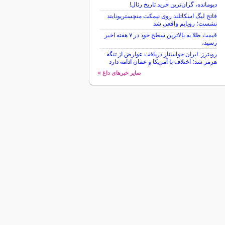
دیومانده، گران‌ترین خرید تاریخ رئال!
فاتح لیگ اسکاتلند روی نیمکت منچستریونایتد
نشست؛ رویایم واقعی شد
قیمت طلا به بالاترین سطح خود در ۷ هفته اخیر
رسید،
رویترز: ایران خواستار دریافت عوارض از تنگه
هرمز شد؛ اختلاف با آمریکا و عمان ادامه دارد
سایر خبرهای داغ »