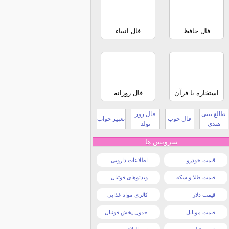
فال حافظ
فال انبیاء
استخاره با قرآن
فال روزانه
طالع بینی
فال روز
فال چوب
تعبیر خواب
هندی
تولد
سرویس ها
قیمت خودرو
اطلاعات دارویی
قیمت طلا و سکه
ویدئوهای فوتبال
قیمت دلار
کالری مواد غذایی
قیمت موبایل
جدول پخش فوتبال