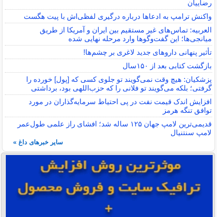
رضاییان
واکنش ترامپ به ادعاها درباره درگیری لفظی‌اش با پیت هگست
العربیه: تماس‌های غیر مستقیم بین ایران و آمریکا از طریق
میانجی‌ها؛ این گفت‌و‌گو‌ها وارد مرحله نهایی شده
تأثیر پنهانی داروهای جدید لاغری بر چشم‌ها!
بازگشت کتابی بعد از ۱۵۰سال
پزشکیان: هیچ وقت نمی‌گویند تو جلوی کسی که [پول] خورده را
گرفتی؛ بلکه می‌گویند تو فلانی را که حزب‌اللهی بود، برداشتی
افزایش اندک قیمت نفت در پی احتیاط سرمایه‌گذاران در مورد
توافق تنگه هرمز
قدیمی‌ترین لامپ جهان ۱۲۵ ساله شد؛ افشای راز علمی طول‌عمر
لامپ سنتنیال
سایر خبرهای داغ »