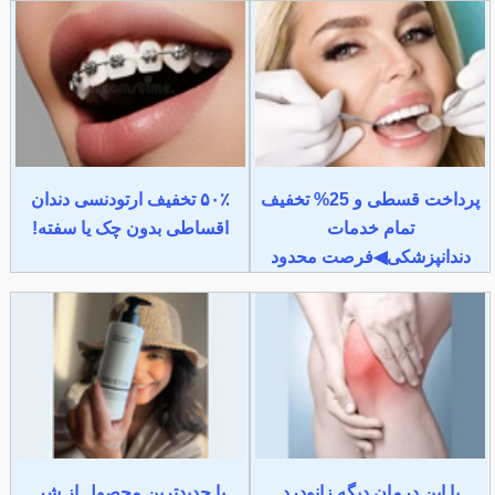
پرداخت قسطی و 25% تخفیف
۵۰٪ تخفیف ارتودنسی دندان
تمام خدمات
اقساطی بدون چک یا سفته!
دندانپزشکی◀فرصت محدود
با این درمان دیگه زانودرد
با جدیدترین محصول از شر