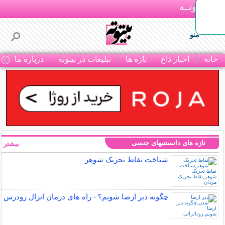
بـیتوتــه
منو
خانه
اخبار داغ
تازه ها
تبلیغات در بیتوته
درباره ما
ت
تازه های دانستنیهای جنسی
بیشتر »
شناخت نقاط تحریک شوهر
چگونه دیر ارضا شویم؟ - راه های درمان انزال زودرس