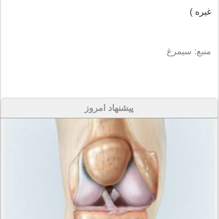
غیره )
منبع: سیمرغ
پیشنهاد امروز