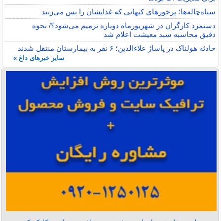
سیاه‌چاله‌ها؛ پرخورهای کیهانی که غذایشان را پس می‌زنند
دستمزد کارگران در شهریورماه دوباره ترمیم می‌شود؟/ نحوه
دقیق محاسبه سبد معیشت اعلام شد
حادثه هولناک در پاساژ علاءالدین؛ ۶ نفر به بیمارستان منتقل شدند
سایر خبرهای داغ »