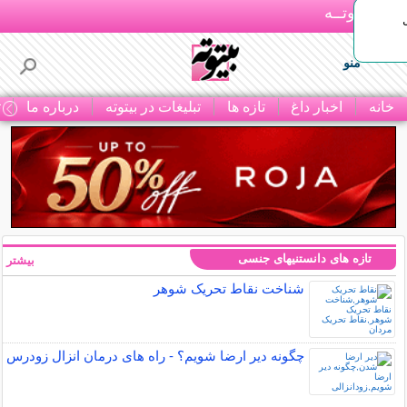
بـیتوتــه
منو
خانه
اخبار داغ
تازه ها
تبلیغات در بیتوته
درباره ما
ت
تازه های دانستنیهای جنسی
بیشتر »
شناخت نقاط تحریک شوهر
چگونه دیر ارضا شویم؟ - راه های درمان انزال زودرس