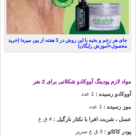
جای هر زخم و بخیه با این روش در 3 هفته از بین میره! (خرید
محصول+آموزش رایگان)
مواد لازم پودینگ آووکادو شکلاتی برای 2 نفر
1 عدد
آووکادو رسیده :
1 عدد
موز رسیده :
4 ق غ
عسل ، شربت افرا با نکتار نارگیل :
3 ق غ سرپر
پودر کاکائو :