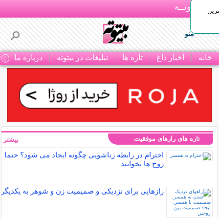
بـیتوتــه
رین
منو
خانه
اخبار داغ
تازه ها
تبلیغات در بیتوته
درباره ما
ت
تازه های رازهای موفقیت
بیشتر »
احترام در رابطه زناشویی چگونه ایجاد می شود؟ حتما
زوج ها بخوانند
رازهایی برای نزدیکی و صمیمیت زن و شوهر به یکدیگر