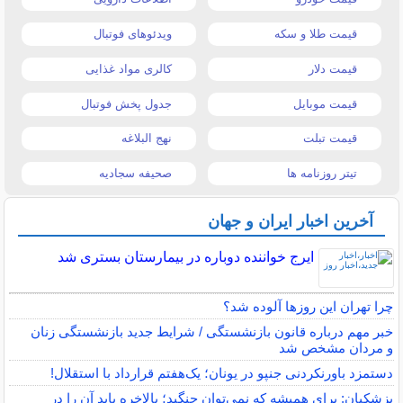
قیمت طلا و سکه
ویدئوهای فوتبال
قیمت دلار
کالری مواد غذایی
قیمت موبایل
جدول پخش فوتبال
قیمت تبلت
نهج البلاغه
تیتر روزنامه ها
صحیفه سجادیه
آخرین اخبار ایران و جهان
ایرج خواننده دوباره در بیمارستان بستری شد
چرا تهران این روزها آلوده شد؟
خبر مهم درباره قانون بازنشستگی / شرایط جدید بازنشستگی زنان
و مردان مشخص شد
دستمزد باورنکردنی جنپو در یونان؛ یک‌هفتم قرارداد با استقلال!
پزشکیان: برای همیشه که نمی‌توان جنگید؛ بالاخره باید آن را در