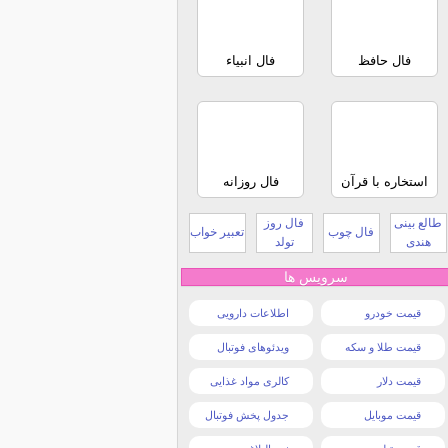
فال حافظ
فال انبیاء
استخاره با قرآن
فال روزانه
طالع بینی
فال روز
فال چوب
تعبیر خواب
هندی
تولد
سرویس ها
قیمت خودرو
اطلاعات دارویی
قیمت طلا و سکه
ویدئوهای فوتبال
قیمت دلار
کالری مواد غذایی
قیمت موبایل
جدول پخش فوتبال