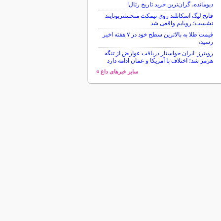
دیومانده، گران‌ترین خرید تاریخ رئال!
فاتح لیگ اسکاتلند روی نیمکت منچستریونایتد
نشست؛ رویایم واقعی شد
قیمت طلا به بالاترین سطح خود در ۷ هفته اخیر
رسید،
رویترز: ایران خواستار دریافت عوارض از تنگه
هرمز شد؛ اختلاف با آمریکا و عمان ادامه دارد
سایر خبرهای داغ »