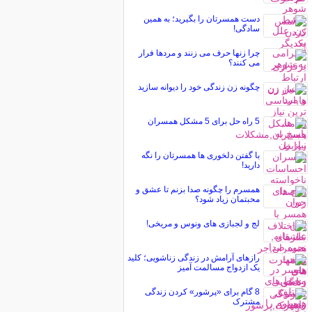
دست همسرتان را بگیرید؛ به همین
سادگی!
چرا زنها حرف می زنند و مردها فرار
می کنند؟
چگونه زن زندگی خود را دیوانه سازید
5 راه حل برای 5 مشکل همسران
با گفتن دلخوری ها همسرتان را نگه
دارید!
همسرم را چگونه صدا بزنم تا عشق و
محبتمان زیاد شود؟
لج و لجبازی های ونوس و مریخی!
رازهای آرامش در زندگی زناشویی؛ کلید
یک ازدواج مسالمت آمیز
8 گام برای «پرشور» کردن زندگی
مشترک