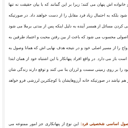
 خانواده اش پنهان می كنند؛ زیرا بر این گمانند كه با بیان حقیقت نه تنها
 بلكه به احتمال زیاد فرد مقابل را از دست خواهند داد. در صورتیكه
ی كردن مسائل از همسر آینده به دلیل اینكه پس از مدتی برملا می شود
 اصولی محسوب می شود كه باعث از بین رفتن محبت و اعتماد طرفین به
واج را از مسیر اصلی خود و در نتیجه هدف نهایی اش كه همانا وصول به
 باز می دارد. در واقع افراد پنهانكار با این اشتباه خود از همان ابتدا
ود را بر روی زمینی سست و لرزان بنا می كنند و توقع دارند زندگی شان
از هم نپاشد در صورتیكه خانه آرزوهایشان با كوچكترین لرزشی فرو خواهد
 اصول اساسی شخصیتی فرد:
این نوع از پنهانكاری جز امور ممنوعه می