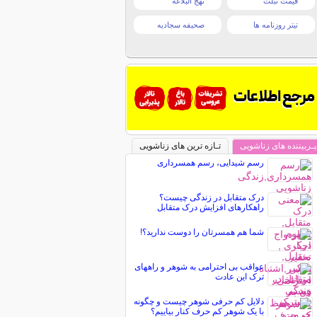
قیمت تبلت
نهج البلاغه
تیتر روزنامه ها
صحیفه سجادیه
پـربیننده های زناشویی
تـازه ترین های زناشویی
رسم شیدایی، رسم همسرداری
درک متقابل در زندگی چیست؟
راهکارهای افزایش درک متقابل
شما هم همسرتان را دوست ندارید؟!
عواقب بی احترامی به شوهر و راههای
ترک این عادت
دلایل کم حرفی شوهر چیست و چگونه
با یک شوهر کم حرف کنار بیاییم؟