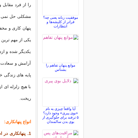
را از فرد مقابل و
مشكلی حل نمی شود
موفقیت زنانه یعنی چه؟
فراتر از کلیشه‌ها و
انتظارات
پنهان کاری و مخف
یكی از مهم ترین
یكدیگر شده و ازد
آرامش و سعادت است
موانع پنهان تفاهم را
بشناس
پایه های زندگی خ
با هیچ زلزله ای 
ریخت.
آیا واقعاً چیزی به نام
«بوی پیری» وجود دارد؟
۵ ترفند برای جلوگیری از
انواع پنهانكاری:‌
بوی بدن سالمندان
1.
پنهانكاری در