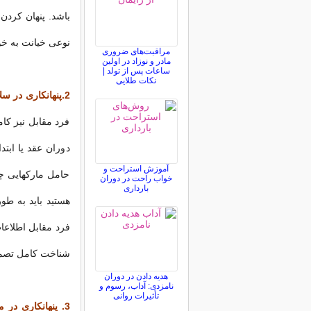
باشد. پنهان كردن
نوعی خیانت به خ
مراقبت‌های ضروری
مادر و نوزاد در اولین
ساعات پس از تولد |
نکات طلایی
2.
پنهانكاری در س
فرد مقابل نیز كا
دوران عقد یا ابتد
آموزش استراحت و
حامل ماركهایی چو
خواب راحت در دوران
بارداری
هستید باید به طو
فرد مقابل اطلاعا
شناخت كامل تصمی
هدیه دادن در دوران
نامزدی: آداب، رسوم و
تأثیرات روانی
3.
پنهانكاری در م