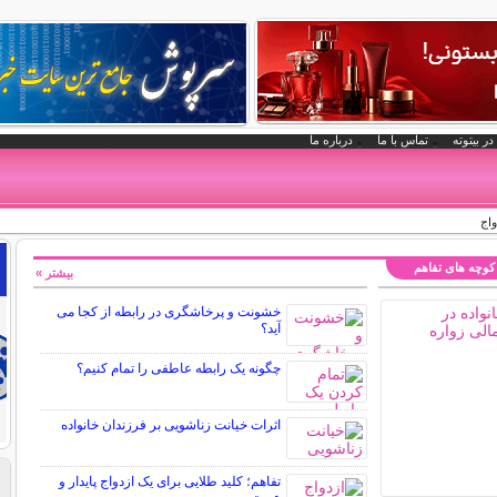
در بیتوته
تماس با ما
درباره ما
واج
کوچه های تفاهم
بیشتر »
خشونت و پرخاشگری در رابطه از کجا می
آید؟
چگونه یک رابطه عاطفی را تمام کنیم؟
اثرات خیانت زناشویی بر فرزندان خانواده
تفاهم؛ کلید طلایی برای یک ازدواج پایدار و