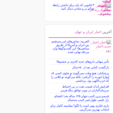
۴ قانونی که باید برای داشتن رابطه
سالم تر و شادتر دنبال کنید
آخرین
اخبار ایران و جهان
العربیه: تماس‌های غیر مستقیم
بین ایران و آمریکا از طریق
میانجی‌ها؛ این گفت‌و‌گو‌ها وارد
مرحله نهایی شده
تأثیر پنهانی داروهای جدید لاغری بر چشم‌ها!
بازگشت کتابی بعد از ۱۵۰سال
پزشکیان: هیچ وقت نمی‌گویند تو جلوی کسی که
[پول] خورده را گرفتی؛ بلکه می‌گویند تو فلانی را
که حزب‌اللهی بود، برداشتی
افزایش اندک قیمت نفت در پی احتیاط
سرمایه‌گذاران در مورد توافق تنگه هرمز
قدیمی‌ترین لامپ جهان ۱۲۵ ساله شد؛ افشای
راز علمی طول‌عمر لامپ سنتنیال
بازی فکری بهتر است یا لگو؟ مقایسه کامل برای
انتخاب بهترین سرگرمی