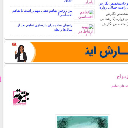
عمیق
ه و ✍️متخصص نگارش
، راضیه جمالی زواره
بین زوجین تفاهم ذهنی مهم‌تر است یا تفاهم
؛متخصص نگارش
احساسی؟
لی زواره (کارشناس
)؛متخصص نگارش…
راه‌های ساده برای بازسازی تفاهم بعد از
سال‌ها رابطه
زدواج
 های تفاهم