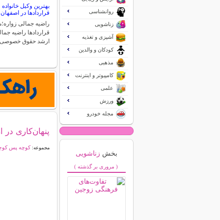
بهترین وکیل خانواد
روانشناسی
قراردادها در اصفهان
راضیه جمالی زواره
زناشویی
قراردادها راضیه جما
آشپزی و تغذیه
ارشد حقوق خصوصی
کودکان و والدین
مذهبی
کامپیوتر و اینترنت
علمی
ورزش
مجله خودرو
پنهان‌كاری در ا
کوچه پس کوچه
مجموعه:
بخش
زناشویی
( مروری بر گذشته )