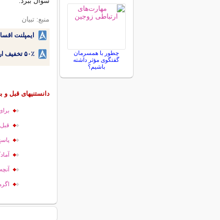
سوال ببرد.
منبع: تبیان
ایمپلنت اقسا
چطور با همسرمان
۵۰٪ تخفیف ارتودنسی دندان اقساطی بدون نیاز به چک یا سفته!
گفتگوی مؤثر داشته
باشیم؟
دانستنیهای قبل و بع
برای
قبل 
پاسخ
آماد
آنچه 
اگرم