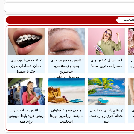
منتخب
ن
اینجا سال کنکور برای
کاهش محسوس جای
۵۰٪ تخفیف ارتودنسی
با
همه راحت ترین ساله!
بخیه و زخم◀خرید
دندان اقساطی بدون
جدیدترین
چک یا سفته!
محصول+مشاوره
ی
تورهای داخلی و خارجی
هیچی سفر تابستونی
ارزانترین و راحت ترین
لحظه آخری رو از دست
نمیشه! ارزانترین تورها
روش خرید بلیط اتوبوس
نده
اینجاست
برای همه