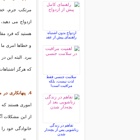
مرتکب جرم، خطا 
ازدواج می دهید، ب
ازدواج بدون اشتباه:
هستید كه فرد مقاب
راهنمای پیش از عقد
و خطاها امری ما 
ببرد. البته این 
كه هرگز اشتباهات
سلامت جنسی فقط
لذت نیست، بلکه
مراقبت است!
4.
پنهانكاری در 
اموری هستند كه د
از این مشكلات آگا
تفاهم در زندگی
خانوادگی خود را ب
زناشویی پس از بچه‌دار
شدن