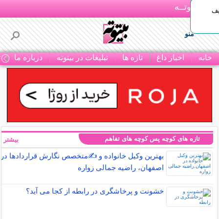
بـیتوتــه
یف
منو
خانه
اخبار داغ
تازه ها
تبلیغات در بیتوته
درباره ما
ت
تازه های کوچه پس کوچه های تفاهم
بیشتر »
بهترین وکیل خانواده و ✍️متخصص نگارش قراردادها در
اصفهان، راضیه جمالی زواره
خشونت و پرخاشگری در رابطه از کجا می آید؟