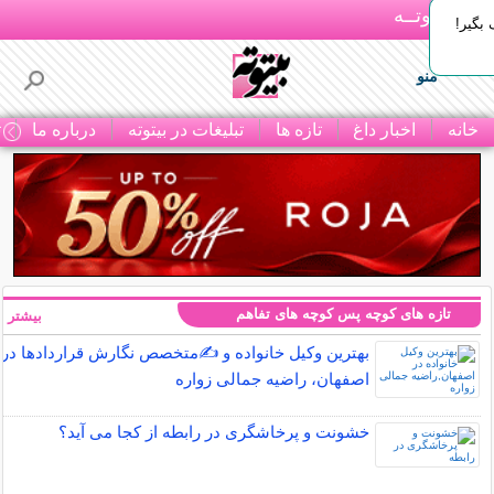
بـیتوتــه
بگیر!
منو
خانه
اخبار داغ
تازه ها
تبلیغات در بیتوته
درباره ما
ت
تازه های کوچه پس کوچه های تفاهم
بیشتر »
بهترین وکیل خانواده و ✍️متخصص نگارش قراردادها در
اصفهان، راضیه جمالی زواره
خشونت و پرخاشگری در رابطه از کجا می آید؟