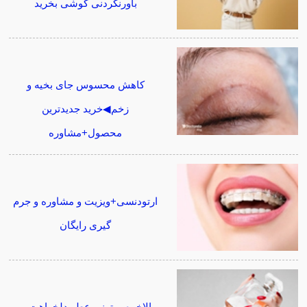
باورنکردنی گوشی بخرید
کاهش محسوس جای بخیه و
زخم◀خرید جدیدترین
محصول+مشاوره
ارتودنسی+ویزیت و مشاوره و جرم
گیری رایگان
بالاخره میتونی عطر دلخواهت رو