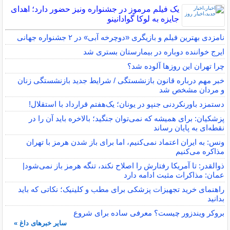
یک فیلم مرموز در جشنواره ونیز حضور دارد؛ اهدای
جایزه به لوکا گوادانینو
نامزدی بهترین فیلم و بازیگری «دوچرخه آبی» در ۲ جشنواره جهانی
ایرج خواننده دوباره در بیمارستان بستری شد
چرا تهران این روزها آلوده شد؟
خبر مهم درباره قانون بازنشستگی / شرایط جدید بازنشستگی زنان
و مردان مشخص شد
دستمزد باورنکردنی جنپو در یونان؛ یک‌هفتم قرارداد با استقلال!
پزشکیان: برای همیشه که نمی‌توان جنگید؛ بالاخره باید آن را در
نقطه‌ای به پایان رساند
ونس: به ایران اعتماد نمی‌کنیم، اما برای باز شدن هرمز با تهران
مذاکره می‌کنیم
ذوالقدر: تا آمریکا رفتارش را اصلاح نکند، تنگه هرمز باز نمی‌شود|
عمان: مذاکرات مثبت ادامه دارد
راهنمای خرید تجهیزات پزشکی برای مطب و کلینیک؛ نکاتی که باید
بدانید
بروکر ویندزور چیست؟ معرفی ساده برای شروع
سایر خبرهای داغ »