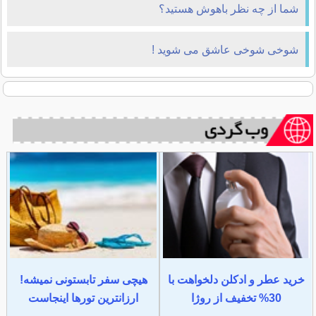
شما از چه نظر باهوش هستید؟
شوخی شوخی عاشق می شوید !
خرید عطر و ادکلن دلخواهت با
هیچی سفر تابستونی نمیشه!
30% تخفیف از روژا
ارزانترین تورها اینجاست