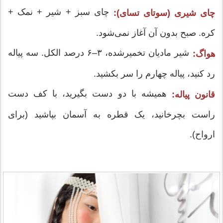
چای سبز + شیر + نمک +
چای شیری (سوتای تسای):
کره. صبح بدون آن آغاز نمی‌شود.
شیر مادیان تخمیرشده، ۳–۶ درصد الکل. سه پیاله
هواگ:
رد کنید، پیاله چهارم را سر بکشید.
همیشه با دو دست بگیرید، با کف دست
قانون پیاله:
راست بچرخانید، یک قطره به آسمان بپاشید (برای
ارواح).