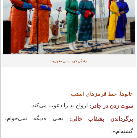
زندگی کوچ‌نشینی مغول‌ها
تابوها: خط قرمزهای استپ
ارواح بد را دعوت می‌کند.
سوت زدن در چادر:
یعنی «دیگه نمی‌خوام،
برگرداندن بشقاب خالی:
گشنه‌ام».