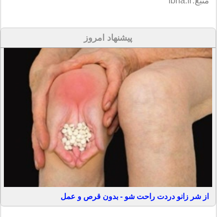
منبع:ibna.ir
پیشنهاد امروز
از شر زانو دردت راحت شو - بدون قرص و عمل