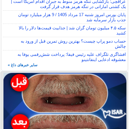
عراقچی: بازگشایی تنگه هرمز منوط به جبران اقدام آمریکا است |
یک کشتی اماراتی در تنگه هرمز هدف قرار گرفت
پایان بورس امروز شنبه 17 مرداد 1405 / 9 هزار میلیارد تومان
جذب بازار سرمایه شد
سکه ۴.۵ میلیون تومان گران شد | جذابیت قیمت‌ها دلار را بالا
کشید
حساب دمو پراپ چیست؟ بهترین روش تمرین قبل از ورود به
چالش
افشاگری تلگراف علیه رئیس فیفا؛ پرداخت شش‌رقمی یوفا به
معشوقه ادعایی اینفانتینو
سایر خبرهای داغ »