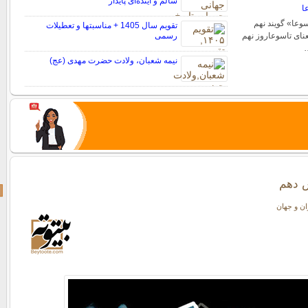
سالم و آینده‌ای پایدار
ا
وعا‌» گویند نهم
تقویم سال 1405 + مناسبتها و تعطیلات
نای تاسوعاروز نهم
رسمی
…
نیمه شعبان، ولادت حضرت مهدی (عج)
س دهم
ران و جهان