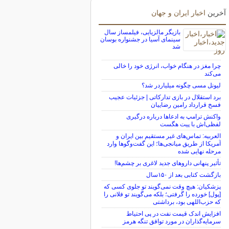
آخرین
اخبار ایران و جهان
بازیگر مالزیایی، فیلمساز سال
سینمای آسیا در جشنواره بوسان
شد
چرا مغز در هنگام خواب، انرژی خود را خالی
می‌کند
لیونل مسی چگونه میلیاردر شد؟
برد استقلال در بازی تدارکاتی | جزئیات عجیب
فسخ قرارداد رامین رضاییان
واکنش ترامپ به ادعاها درباره درگیری
لفظی‌اش با پیت هگست
العربیه: تماس‌های غیر مستقیم بین ایران و
آمریکا از طریق میانجی‌ها؛ این گفت‌و‌گو‌ها وارد
مرحله نهایی شده
تأثیر پنهانی داروهای جدید لاغری بر چشم‌ها!
بازگشت کتابی بعد از ۱۵۰سال
پزشکیان: هیچ وقت نمی‌گویند تو جلوی کسی که
[پول] خورده را گرفتی؛ بلکه می‌گویند تو فلانی را
که حزب‌اللهی بود، برداشتی
افزایش اندک قیمت نفت در پی احتیاط
سرمایه‌گذاران در مورد توافق تنگه هرمز