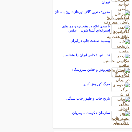
تهران
معروف ترین گلادیاتورهای تاریخ باستان
با تمدن ايلام در هفت‌تپه و مهرهاي
استوانه‌اي آشنا شويد + عكس
پیشینه صنعت چاپ در ایران
نخستین عکاس ایران را بشناسید
سروش و جشن سروشگان
مرگ کوروش کبیر
تاریخ چاپ و ظهور چاپ سنگی
سازمان حکومت سومریان