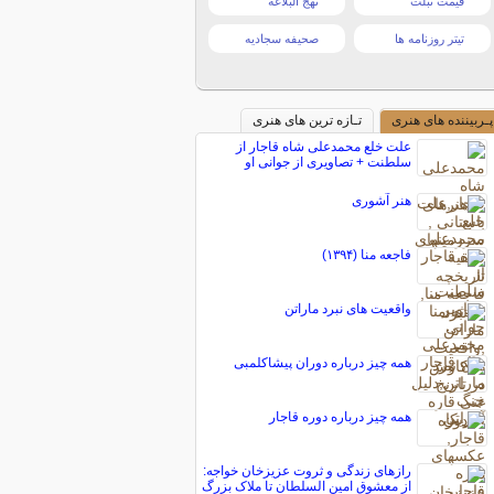
قیمت تبلت
نهج البلاغه
تیتر روزنامه ها
صحیفه سجادیه
پـربیننده های هنری
تـازه ترین های هنری
علت خلع محمدعلی شاه قاجار از
سلطنت + تصاویری از جوانی او
هنر آشوری
فاجعه منا (۱۳۹۴)
واقعیت های نبرد ماراتن
همه چیز درباره دوران پیشاکلمبی
همه چیز درباره دوره قاجار
رازهای زندگی و ثروت عزیزخان خواجه:
از معشوق امین السلطان تا ملاک بزرگ