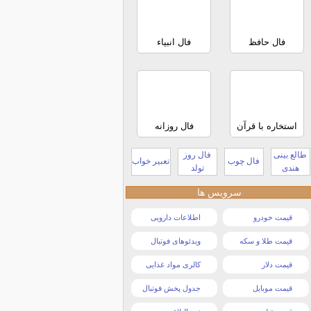
فال حافظ
فال انبیاء
استخاره با قرآن
فال روزانه
طالع بینی
فال روز
فال چوب
تعبیر خواب
هندی
تولد
سرویس ها
قیمت خودرو
اطلاعات دارویی
قیمت طلا و سکه
ویدئوهای فوتبال
قیمت دلار
کالری مواد غذایی
قیمت موبایل
جدول پخش فوتبال