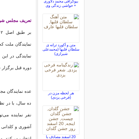
بیوگرافی محمد دلاوری
+ حواشی زندگی وی
تعریف مجلس شور
نمایندگان ملت که
متن و آکورد ترانه ی
سلطان قلبها (محمدعلی
شیرازی)
نمایندگی در این
دوره قبل برگزار 
هر لحظه مزن در
(فرخی یزدی)
ده سال، با در نظ
نفر نماینده می‌ت
آشوری و کلدانی م
20 اسفند مصادف با
انتخاب می‌کنند. مح