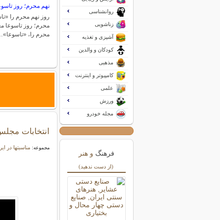
نهم محرم؛ روز تاسوع
روانشناسی
روز نهم محرم را «‌تاس
زناشویی
محرم؛ روز تاسوعا مع
محرم را، «‌تاسوعا‌»
آشپزی و تغذیه
کودکان و والدین
مذهبی
کامپیوتر و اینترنت
علمی
ورزش
مجله خودرو
انتخابات مجل
مناسبتها در ای
مجموعه:
فرهنگ
و هنر
(از دست ندهید)