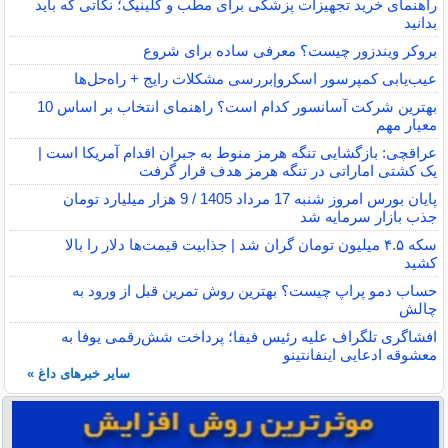
راهنمای خرید تجهیزات پزشکی برای مطب و کلینیک؛ نکاتی که باید
بدانید
بروکر ویندزور چیست؟ معرفی ساده برای شروع
عیب‌یابی کمپرسور اسکرو|بررسی مشکلات رایج + راه‌حل‌ها
بهترین شرکت آسانسور کدام است؟ راهنمای انتخاب بر اساس 10
معیار مهم
عراقچی: بازگشایی تنگه هرمز منوط به جبران اقدام آمریکا است |
یک کشتی اماراتی در تنگه هرمز هدف قرار گرفت
پایان بورس امروز شنبه 17 مرداد 1405 / 9 هزار میلیارد تومان
جذب بازار سرمایه شد
سکه ۴.۵ میلیون تومان گران شد | جذابیت قیمت‌ها دلار را بالا
کشید
حساب دمو پراپ چیست؟ بهترین روش تمرین قبل از ورود به
چالش
افشاگری تلگراف علیه رئیس فیفا؛ پرداخت شش‌رقمی یوفا به
معشوقه ادعایی اینفانتینو
سایر خبرهای داغ »