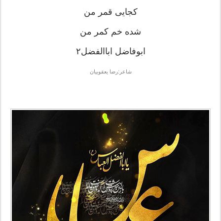
کجایی قمر من
شده خم کمر من
ابوفاضل اباالفضل۲
شاعر:رضا یعقوبیان