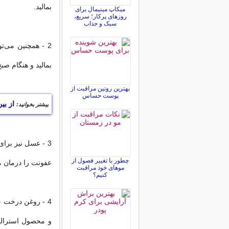
بمالید.
میکاپ مینیمال برای
روزهای پرکار؛ سریع،
سبک و جذاب
2 - همچنین می‌ت
بمالید و هنگام صبح
بهترین روتین مراقبت از
پوست حساس
از ب
بیشتر بخوانید:
3 - عسل نیز بر
چطور با تغییر فصول از
عفونت را درمان م
موهای خود مراقبت
کنیم؟
4 - روغن درخت چا
و محصول استرالی