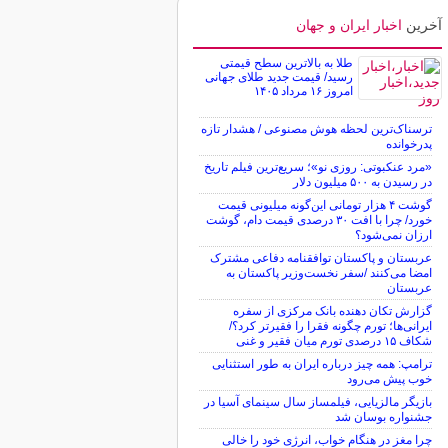
آخرین
اخبار ایران و جهان
طلا به بالاترین سطح قیمتی
رسید/ قیمت جدید طلای جهانی
امروز ۱۶ مرداد ۱۴۰۵
ترسناک‌ترین لحظه هوش مصنوعی / هشدار تازه
پدرخوانده
«مرد عنکبوتی: روزی نو»؛ سریع‌ترین فیلم تاریخ
در رسیدن به ۵۰۰ میلیون دلار
گوشت ۴ هزار تومانی این‌گونه میلیونی قیمت
خورد/ چرا با افت ۳۰ درصدی قیمت دام، گوشت
ارزان نمی‌شود؟
عربستان و پاکستان توافقنامه دفاعی مشترک
امضا می‌کنند /سفر نخست‌وزیر پاکستان به
عربستان
گزارش تکان‌ دهنده بانک مرکزی از سفره
ایرانی‌ها؛ تورم چگونه فقرا را فقیرتر کرد؟/
شکاف ۱۵ درصدی تورم میان فقیر و غنی
ترامپ: همه چیز درباره ایران به طور استثنایی
خوب پیش می‌رود
بازیگر مالزیایی، فیلمساز سال سینمای آسیا در
جشنواره بوسان شد
چرا مغز در هنگام خواب، انرژی خود را خالی