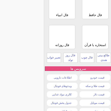
فال حافظ
فال انبیاء
استخاره با قرآن
فال روزانه
طالع بینی
فال روز
فال چوب
تعبیر خواب
هندی
تولد
سرویس ها
قیمت خودرو
اطلاعات دارویی
قیمت طلا و سکه
ویدئوهای فوتبال
قیمت دلار
کالری مواد غذایی
قیمت موبایل
جدول پخش فوتبال