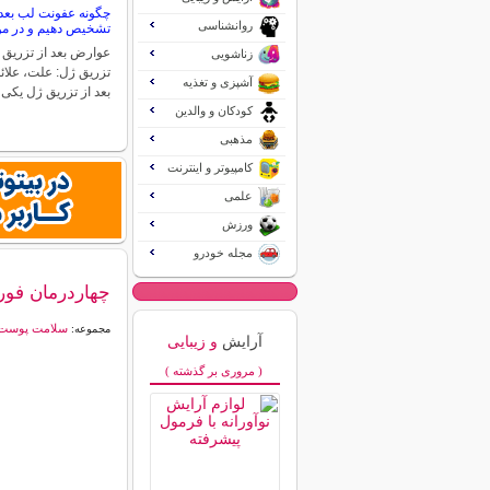
چگونه عفونت لب بعد 
روانشناسی
تشخیص دهیم و در مور
عوارض بعد از تزریق 
زناشویی
تزریق ژل: علت، علائ
آشپزی و تغذیه
بعد از تزریق ژل یکی
کودکان و والدین
مذهبی
کامپیوتر و اینترنت
علمی
ورزش
مجله خودرو
چهاردرمان فو
سلامت پوست
مجموعه:
آرایش
و زیبایی
( مروری بر گذشته )