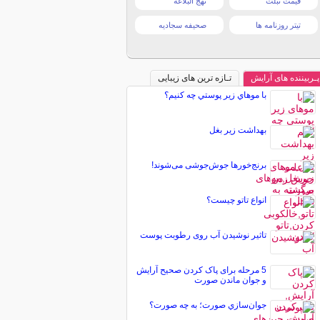
قیمت تبلت
نهج البلاغه
تیتر روزنامه ها
صحیفه سجادیه
پـربیننده های آرایش
تـازه ترین های زیبایی
با موهاي زير پوستي چه کنيم؟
بهداشت زیر بغل
برنج‌خور‌ها جوش‌جوشی می‌شوند!
انواع تاتو چیست؟
تاثیر نوشیدن آب روی رطوبت پوست
5 مرحله برای پاک کردن صحیح آرایش
و جوان ماندن صورت
جوان‌سازي صورت؛ به چه صورت؟