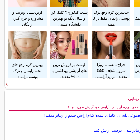
جدیدترین کرم رفع ترک
پشت کنکوری؟ کلیک کن
ارتودنسی+ویزیت و
مک
پوستی زایمان فقط در 3
و سال دیگه تو بهترین
مشاوره و جرم گیری
هفته
دانشگاه هستی
رایگان
ین
حراج تابستانه روژا
لیست پرفروش ترین
بهترین کرم رفع جای
وس
شروع شد◀تا 50%
های آرایشی بهداشتی با
بخیه زایمان و ترک
تخفیف لوازم آرایشی
50% تخفیف
پوستی زایمان
یبایی
مو، لوازم آرایشی، آرایش مو، آرایش صورت و...)
نوعی دانه ای، کامل یا نیمه؟ کدام آرایش چشم را زیباتر میکند؟
زیباتر شدن، درست آرایش کنید