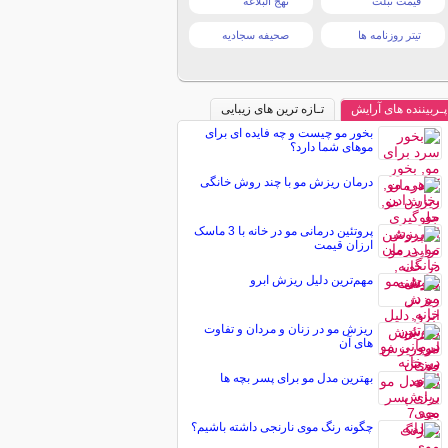
قیمت تبلت
نهج البلاغه
تیتر روزنامه ها
صحیفه سجادیه
پـربیننده های آرایش
تـازه ترین های زیبایی
بخور مو چیست و چه فایده ای برای
موهای شما دارد؟
درمان ریزش مو با چند روش خانگی
پروتئین درمانی مو در خانه با 3 ماسک
ارزان قیمت
مهم‌ترين دليل ریزش ابرو
ریزش مو در زنان و مردان و تفاوت
های آن
بهترین مدل مو برای پسر بچه ها
چگونه رنگ موی نارنجی داشته باشیم؟