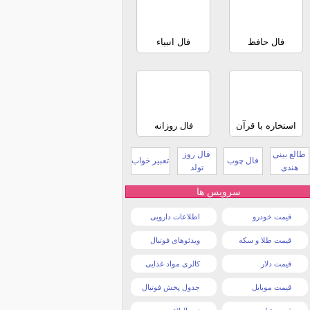
فال حافظ
فال انبیاء
استخاره با قرآن
فال روزانه
طالع بینی
فال روز
فال چوب
تعبیر خواب
هندی
تولد
سرویس ها
قیمت خودرو
اطلاعات دارویی
قیمت طلا و سکه
ویدئوهای فوتبال
قیمت دلار
کالری مواد غذایی
قیمت موبایل
جدول پخش فوتبال