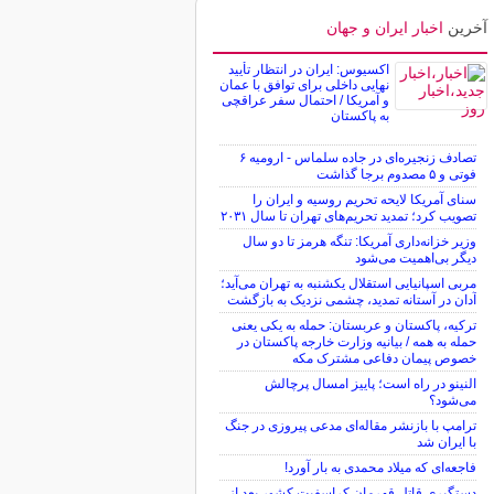
آخرین
اخبار ایران و جهان
اکسیوس: ایران در انتظار تأیید
نهایی داخلی برای توافق با عمان
و آمریکا / احتمال سفر عراقچی
به پاکستان
تصادف زنجیره‌ای در جاده سلماس - ارومیه ۶
فوتی و ۵ مصدوم برجا گذاشت
سنای آمریکا لایحه تحریم روسیه و ایران را
تصویب کرد؛ تمدید تحریم‌های تهران تا سال ۲۰۳۱
وزیر خزانه‌داری آمریکا: تنگه هرمز تا دو سال
دیگر بی‌اهمیت می‌شود
مربی اسپانیایی استقلال یکشنبه به تهران می‌آید؛
آدان در آستانه تمدید، چشمی نزدیک به بازگشت
ترکیه، پاکستان و عربستان: حمله به یکی یعنی
حمله به همه / بیانیه وزارت خارجه پاکستان در
خصوص پیمان دفاعی مشترک مکه
النینو در راه است؛ پاییز امسال پرچالش
می‌شود؟
ترامپ با بازنشر مقاله‌ای مدعی پیروزی در جنگ
با ایران شد
فاجعه‌ای که میلاد محمدی به بار آورد!
دستگیری قاتل قهرمان کراسفیت کشور بعد از