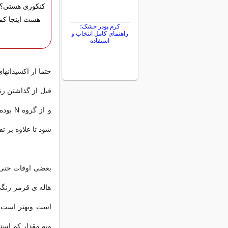
کنکوری هستی؟ 
هست اینجا کم
کرم پودر خشک؛
راهنمای کامل انتخاب و
استفاده
حتما از اکسیدانها
قبل از گذاشتن ر
و از گ
شود تا علاوه بر 
بعضی اوقات حتی با
هاله ی قرمز رنگ
است وبهتر است د
وبه مقدار کم استف