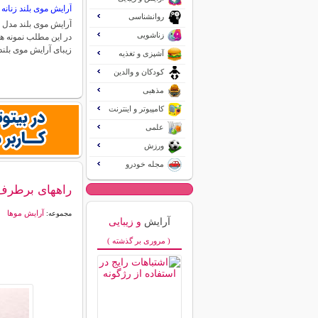
آرایش موی بلند زنان
روانشناسی
آرایش موی بلند مدل 
زناشویی
در این مطلب نمونه ها
زیبای آرایش موی بلن
آشپزی و تغذیه
کودکان و والدین
مذهبی
کامپیوتر و اینترنت
علمی
ورزش
مجله خودرو
راههای برطرف
آرایش موها
مجموعه:
آرایش
و زیبایی
( مروری بر گذشته )