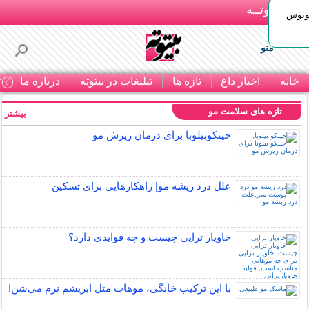
بـیتوتــه
توبوس
منو
خانه
اخبار داغ
تازه ها
تبلیغات در بیتوته
درباره ما
ت
تازه های سلامت مو
بیشتر »
جینکوبیلوبا برای درمان ریزش مو
علل درد ریشه مو| راهکارهایی برای تسکین
خاویار تراپی چیست و چه فوایدی دارد؟
با این ترکیب خانگی، موهات مثل ابریشم نرم می‌شن!