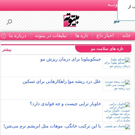
بـیتوتــه
 30% تخفیف از
منو
خانه
اخبار داغ
تازه ها
تبلیغات در بیتوته
درباره ما
ت
تازه های سلامت مو
بیشتر »
جینکوبیلوبا برای درمان ریزش مو
علل درد ریشه مو| راهکارهایی برای تسکین
خاویار تراپی چیست و چه فوایدی دارد؟
با این ترکیب خانگی، موهات مثل ابریشم نرم می‌شن!