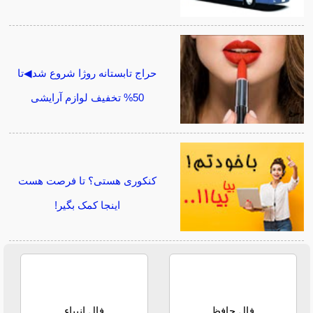
حراج تابستانه روژا شروع شد◀تا
50% تخفیف لوازم آرایشی
کنکوری هستی؟ تا فرصت هست
اینجا کمک بگیر!
فال حافظ
فال انبیاء