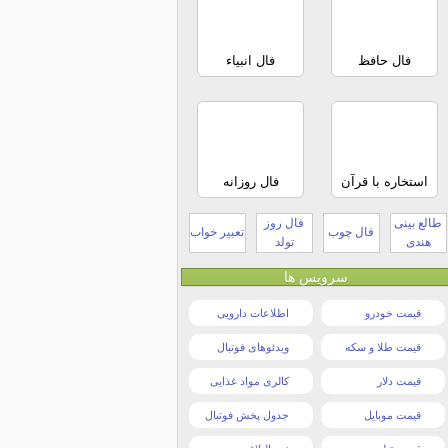
فال حافظ
فال انبیاء
استخاره با قرآن
فال روزانه
طالع بینی
فال روز
فال چوب
تعبیر خواب
هندی
تولد
سرویس ها
قیمت خودرو
اطلاعات دارویی
قیمت طلا و سکه
ویدئوهای فوتبال
قیمت دلار
کالری مواد غذایی
قیمت موبایل
جدول پخش فوتبال