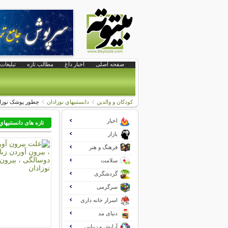
صفحه اصلی
اخبار داغ
مطالب تازه
تبلیغات 
کودکان و والدین
دانستنيهاي نوزادان
چطور پوشک نوزاد
اخبار
تازه های دانستنيهاي
بازار
فرهنگ و هنر
سلامت
گردشگری
سرگرمی
اسرار خانه داری
دنیای مد
آرایش و زیبایی