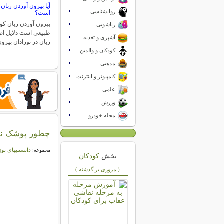
آیا بیرون آوردن زبان
روانشناسی
است؟
بیرون آوردن زبان کو
زناشویی
طبیعی است دلایل اص
آشپزی و تغذیه
زبان در نوزادان بیر
کودکان و والدین
مذهبی
کامپیوتر و اینترنت
علمی
ورزش
مجله خودرو
چطور پوشک نو
دانستنيهاي نوز
مجموعه:
بخش
کودکان
( مروری بر گذشته )