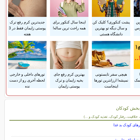
ین
پشت کنکوری؟ کلیک کن
اینجا سال کنکور برای
جدیدترین کرم رفع ترک
وس
و سال دیگه تو بهترین
همه راحت ترین ساله!
پوستی زایمان فقط در 3
دانشگاه هستی
هفته
هیچی سفر تابستونی
بهترین کرم رفع جای
تورهای داخلی و خارجی
مک
نمیشه! ارزانترین تورها
بخیه زایمان و ترک
لحظه آخری رو از دست
اینجاست
پوستی زایمان
نده
بخش کودکان
ن
خلاقیت، رفتار کودک، تغذیه کودک و ...)
های کودک بد غذا