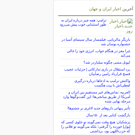
آخرین
اخبار ایران و جهان
ترامپ: همه چیز درباره ایران به
طور استثنایی خوب پیش می‌رود
بازیگر مالزیایی، فیلمساز سال سینمای آسیا در
جشنواره بوسان شد
چرا مغز در هنگام خواب، انرژی خود را خالی
می‌کند
لیونل مسی چگونه میلیاردر شد؟
برد استقلال در بازی تدارکاتی | جزئیات عجیب
فسخ قرارداد رامین رضاییان
واکنش ترامپ به ادعاها درباره درگیری
لفظی‌اش با پیت هگست
العربیه: تماس‌های غیر مستقیم بین ایران و
آمریکا از طریق میانجی‌ها؛ این گفت‌و‌گو‌ها وارد
مرحله نهایی شده
تأثیر پنهانی داروهای جدید لاغری بر چشم‌ها!
بازگشت کتابی بعد از ۱۵۰سال
پزشکیان: هیچ وقت نمی‌گویند تو جلوی کسی که
[پول] خورده را گرفتی؛ بلکه می‌گویند تو فلانی را
که حزب‌اللهی بود، برداشتی