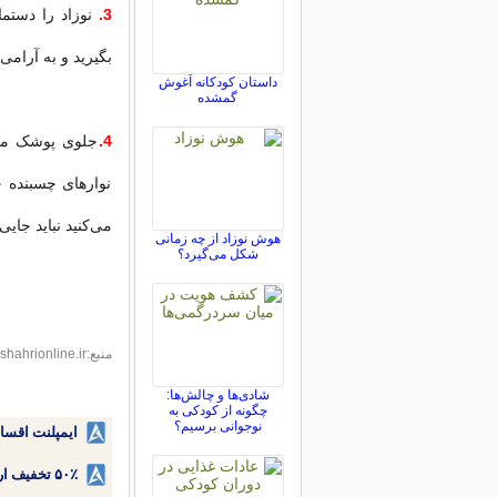
3.
نوزاد را دستما
بگیرید و به آرامی ن
داستان کودکانه آغوش
گمشده
4.
جلوی پوشک میان
نوارهای چسبنده ج
می‌کنید نباید جای
هوش نوزاد از چه زمانی
شکل می‌گیرد؟
منبع:hamshahrionline.ir
شادی‌ها و چالش‌ها:
چگونه از کودکی به
نوجوانی برسیم؟
ایمپلنت اقسا
۵۰٪ تخفیف ارتودنسی دندان اقساطی بدون نیاز به چک یا سفته!