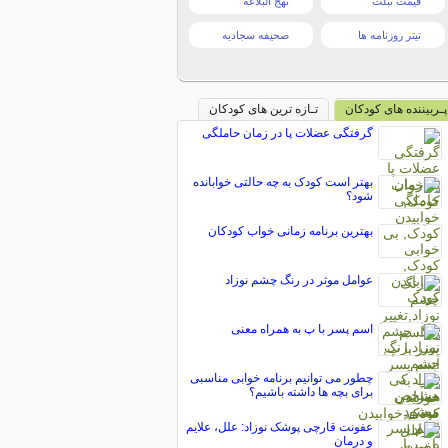
قیمت تبلت
نهج البلاغه
تیتر روزنامه ها
صحیفه سجادیه
پـربیننده های کودکان
تـازه ترین های کودکان
گرفتگی عضلات پا در زمان حاملگی
بهتر است کودک به چه حالتی خوابانده
شود؟
بهترین برنامه زمانی خواب کودکان
عوامل موثر در رنگ چشم نوزاد
اسم پسر با پ به همراه معنی
چطور می توانیم برنامه خوابی مناسبی
برای بچه ها داشته باشیم؟
عفونت قارچی پوشک نوزاد: علل، علایم
و درمان