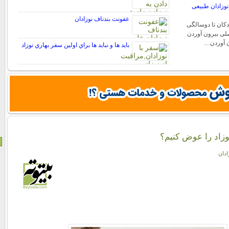
 نوزادان طبیعی
عفونت بندناف نوزادان
دکان تا دوسالگی
لی بیرون آوردن
ون آوردن…
بايد ها و نبايد ها براي اولين سفر بهاري نوزاد
زاد را عوض کنیم؟
ادان