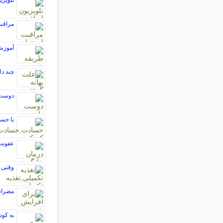
تلویز
مراقبت
آموزش 
چند دل
دوست د
با حسا
عفونت 
وقتی ک
مضرات
به کود