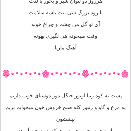
هرروز دو لیوان شیر و بخور با لذت
تا زود بزرگ شی تنت باشه سلامت
آی تو گل من چشم و چراغ خونه
وقت صبحونه هی نگیری بهونه
آهنگ ماریا
پشت یه کوه زیبا اونور جنگل دور دوستای خوب داریم
یه مرغ و گاو و زنبور کله صبح خروس خون میخوایم بریم
پیششون
واسه ی صبحونه خوردن هرکدوم یه چیز آوردن