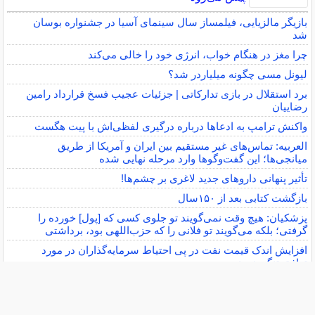
بازیگر مالزیایی، فیلمساز سال سینمای آسیا در جشنواره بوسان
شد
چرا مغز در هنگام خواب، انرژی خود را خالی می‌کند
لیونل مسی چگونه میلیاردر شد؟
برد استقلال در بازی تدارکاتی | جزئیات عجیب فسخ قرارداد رامین
رضاییان
واکنش ترامپ به ادعاها درباره درگیری لفظی‌اش با پیت هگست
العربیه: تماس‌های غیر مستقیم بین ایران و آمریکا از طریق
میانجی‌ها؛ این گفت‌و‌گو‌ها وارد مرحله نهایی شده
تأثیر پنهانی داروهای جدید لاغری بر چشم‌ها!
بازگشت کتابی بعد از ۱۵۰سال
پزشکیان: هیچ وقت نمی‌گویند تو جلوی کسی که [پول] خورده را
گرفتی؛ بلکه می‌گویند تو فلانی را که حزب‌اللهی بود، برداشتی
افزایش اندک قیمت نفت در پی احتیاط سرمایه‌گذاران در مورد
توافق تنگه هرمز
سایر خبرهای داغ »