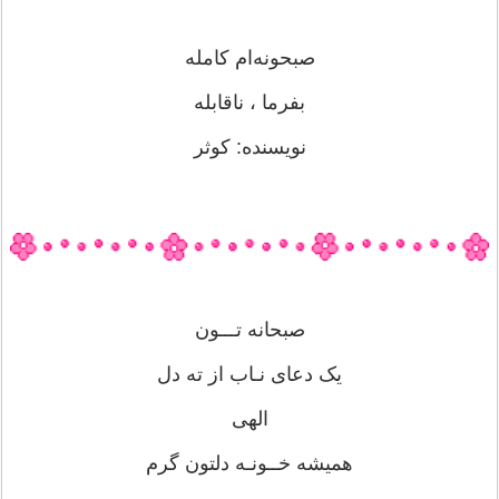
صبحونه‌ام کامله
بفرما ، ناقابله
نویسنده: کوثر
صبحانه تـــون
یک دعای نـاب از ته دل
الهی
همیشه خــونـه دلتون گرم