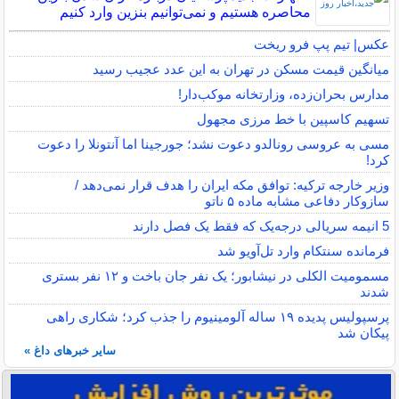
محاصره هستیم و نمی‌توانیم بنزین وارد کنیم
عکس| تیم پپ فرو ریخت
میانگین قیمت مسکن در تهران به این عدد عجیب رسید
مدارس بحران‌زده، وزارتخانه موکب‌دار!
تسهیم کاسپین با خط مرزی مجهول
مسی به عروسی رونالدو دعوت نشد؛ جورجینا اما آنتونلا را دعوت
کرد!
وزیر خارجه ترکیه: توافق مکه ایران را هدف قرار نمی‌دهد /
سازوکار دفاعی مشابه ماده ۵ ناتو
5 انیمه سریالی درجه‌یک که فقط یک فصل دارند
فرمانده سنتکام وارد تل‌آویو شد
مسمومیت الکلی در نیشابور؛ یک نفر جان باخت و ۱۲ نفر بستری
شدند
پرسپولیس پدیده ۱۹ ساله آلومینیوم را جذب کرد؛ شکاری راهی
پیکان شد
سایر خبرهای داغ »