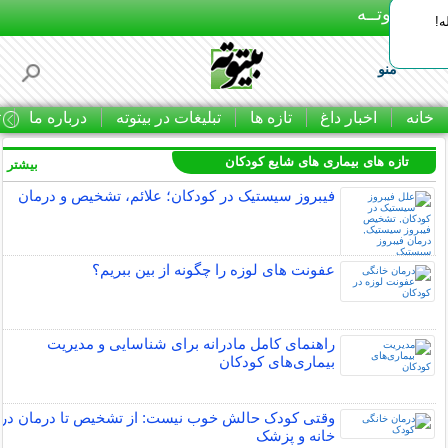
بـیتوتــه
ه!
منو
خانه
اخبار داغ
تازه ها
تبلیغات در بیتوته
درباره ما
ت
تازه های بیماری های شایع کودکان
بیشتر »
فیبروز سیستیک در کودکان؛ علائم، تشخیص و درمان
عفونت های لوزه را چگونه از بین ببریم؟
راهنمای کامل مادرانه برای شناسایی و مدیریت
بیماری‌های کودکان
وقتی کودک حالش خوب نیست: از تشخیص تا درمان در
خانه و پزشک