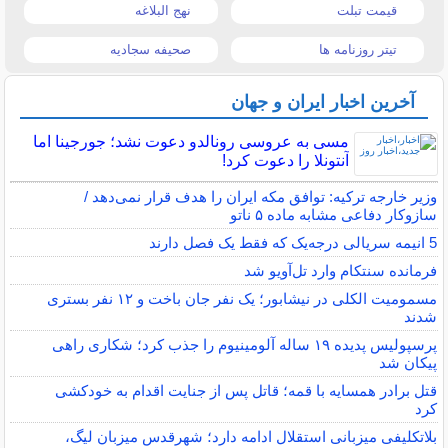
قیمت تبلت
نهج البلاغه
تیتر روزنامه ها
صحیفه سجادیه
آخرین اخبار ایران و جهان
مسی به عروسی رونالدو دعوت نشد؛ جورجینا اما
آنتونلا را دعوت کرد!
وزیر خارجه ترکیه: توافق مکه ایران را هدف قرار نمی‌دهد /
سازوکار دفاعی مشابه ماده ۵ ناتو
5 انیمه سریالی درجه‌یک که فقط یک فصل دارند
فرمانده سنتکام وارد تل‌آویو شد
مسمومیت الکلی در نیشابور؛ یک نفر جان باخت و ۱۲ نفر بستری
شدند
پرسپولیس پدیده ۱۹ ساله آلومینیوم را جذب کرد؛ شکاری راهی
پیکان شد
قتل برادر همسایه با قمه؛ قاتل پس از جنایت اقدام به خودکشی
کرد
بلاتکلیفی میزبانی استقلال ادامه دارد؛ شهرقدس میزبان لیگ،