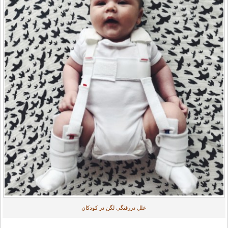
علل دررفتگی لگن در کودکان