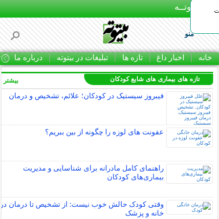
بـیتوتــه
ات
منو
خانه
اخبار داغ
تازه ها
تبلیغات در بیتوته
درباره ما
ت
تازه های بیماری های شایع کودکان
بیشتر »
فیبروز سیستیک در کودکان؛ علائم، تشخیص و درمان
عفونت های لوزه را چگونه از بین ببریم؟
راهنمای کامل مادرانه برای شناسایی و مدیریت
بیماری‌های کودکان
وقتی کودک حالش خوب نیست: از تشخیص تا درمان در
خانه و پزشک