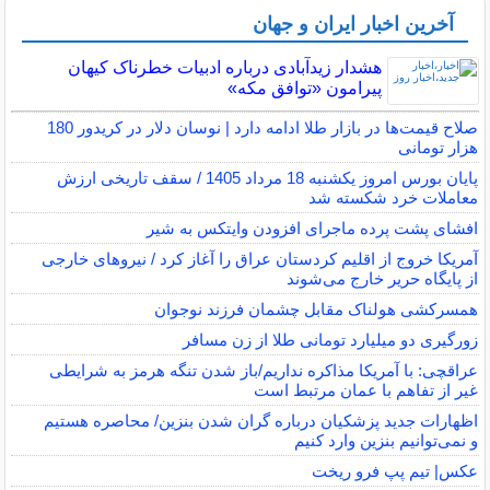
آخرین اخبار ایران و جهان
هشدار زیدآبادی درباره ادبیات خطرناک کیهان
پیرامون «توافق مکه»
صلاح قیمت‌ها در بازار طلا ادامه دارد | نوسان دلار در کریدور 180
هزار تومانی
پایان بورس امروز یکشنبه 18 مرداد 1405 / سقف تاریخی ارزش
معاملات خرد شکسته شد
افشای پشت پرده ماجرای افزودن وایتکس به شیر
آمریکا خروج از اقلیم کردستان عراق را آغاز کرد / نیروهای خارجی
از پایگاه حریر خارج می‌شوند
همسرکشی هولناک مقابل چشمان فرزند نوجوان
زورگیری دو میلیارد تومانی طلا از زن مسافر
عراقچی: با آمریکا مذاکره نداریم/باز شدن تنگه هرمز به شرایطی
غیر از تفاهم با عمان مرتبط است
اظهارات جدید پزشکیان درباره گران شدن بنزین/ محاصره هستیم
و نمی‌توانیم بنزین وارد کنیم
عکس| تیم پپ فرو ریخت