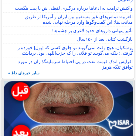
واکنش ترامپ به ادعاها درباره درگیری لفظی‌اش با پیت هگست
العربیه: تماس‌های غیر مستقیم بین ایران و آمریکا از طریق
میانجی‌ها؛ این گفت‌و‌گو‌ها وارد مرحله نهایی شده
تأثیر پنهانی داروهای جدید لاغری بر چشم‌ها!
بازگشت کتابی بعد از ۱۵۰سال
پزشکیان: هیچ وقت نمی‌گویند تو جلوی کسی که [پول] خورده را
گرفتی؛ بلکه می‌گویند تو فلانی را که حزب‌اللهی بود، برداشتی
افزایش اندک قیمت نفت در پی احتیاط سرمایه‌گذاران در مورد
توافق تنگه هرمز
سایر خبرهای داغ »