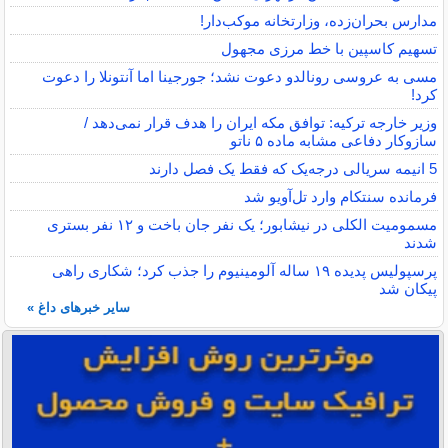
مدارس بحران‌زده، وزارتخانه موکب‌دار!
تسهیم کاسپین با خط مرزی مجهول
مسی به عروسی رونالدو دعوت نشد؛ جورجینا اما آنتونلا را دعوت
کرد!
وزیر خارجه ترکیه: توافق مکه ایران را هدف قرار نمی‌دهد /
سازوکار دفاعی مشابه ماده ۵ ناتو
5 انیمه سریالی درجه‌یک که فقط یک فصل دارند
فرمانده سنتکام وارد تل‌آویو شد
مسمومیت الکلی در نیشابور؛ یک نفر جان باخت و ۱۲ نفر بستری
شدند
پرسپولیس پدیده ۱۹ ساله آلومینیوم را جذب کرد؛ شکاری راهی
پیکان شد
سایر خبرهای داغ »