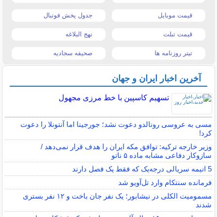
قیمت موبایل
جدول پخش فوتبال
قیمت تبلت
نهج البلاغه
تیتر روزنامه ها
صحیفه سجادیه
آخرین اخبار ایران و جهان
تسهیم کاسپین با خط مرزی مجهول
مسی به عروسی رونالدو دعوت نشد؛ جورجینا اما آنتونلا را دعوت
کرد!
وزیر خارجه ترکیه: توافق مکه ایران را هدف قرار نمی‌دهد /
سازوکار دفاعی مشابه ماده ۵ ناتو
5 انیمه سریالی درجه‌یک که فقط یک فصل دارند
فرمانده سنتکام وارد تل‌آویو شد
مسمومیت الکلی در نیشابور؛ یک نفر جان باخت و ۱۲ نفر بستری
شدند