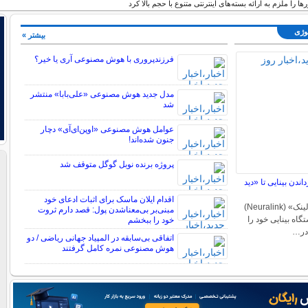
ا را ملزم به ارائه بسته‌های اینترنتی متنوع با حجم بالا کرد
لوژی
بیشتر »
فرزندپروری با هوش مصنوعی آری یا خیر؟
مدل جدید هوش مصنوعی «علی‌بابا» منتشر
شد
عوامل هوش مصنوعی «اوپن‌ای‌آی» دچار
جنون شده‌اند!
پروژه برنده نوبل گوگل متوقف شد
ندن بینایی تا «دید
اقدام ایلان ماسک برای اثبات ادعای خود
به گفته ماسک، «نورالینک» (Neuralink)
مبنی‌بر بی‌معناشدن پول: قصد دارم ثروت
اه بینایی خود را
خود را ببخشم
اتفاقی بی‌سابقه در المپیاد جهانی ریاضی / دو
هوش مصنوعی نمره کامل گرفتند