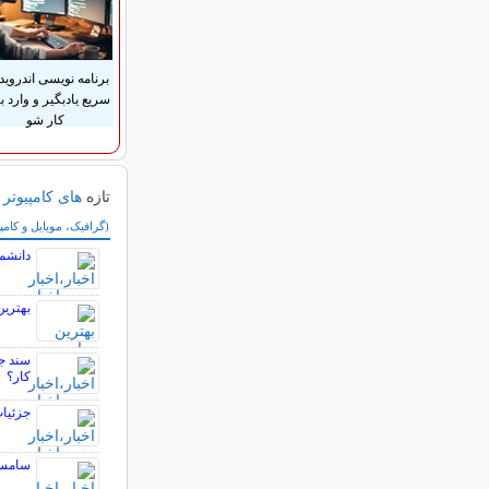
برنامه نویسی اندروید
سریع یادبگیر و وارد با
کار شو
تازه
های کامپیوتر 
سایر مطالب کامپیوتر
(گرافیک، موبایل و کامپ
دانشم
بهترین
سند ج
کار؟
جزئیات 
سامسونگ با ۵ محصول جدید آمد / ا