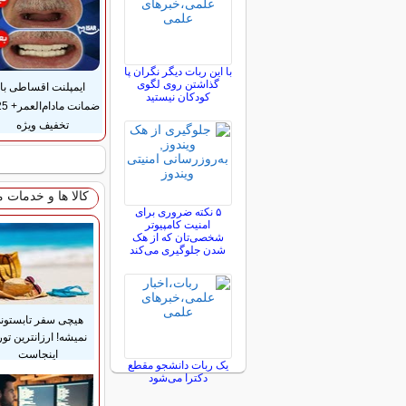
با این ربات دیگر نگران پا
گذاشتن روی لگوی
ایمپلنت اقساطی با
کودکان نیستید
تخفیف ویژه
کالا ها و خدمات 
۵ نکته ضروری برای
امنیت کامپیوتر
شخصی‌تان که از هک
شدن جلوگیری می‌کند
هیچی سفر تابستون
نمیشه! ارزانترین تور
اینجاست
یک ربات دانشجو مقطع
دکترا می‌شود