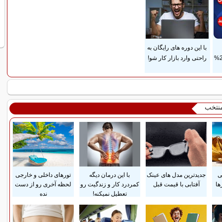
با این دوره های رایگان به
ضمانت مادام‌العمر+ 25%
راحتی وارد بازار کار شو!
منتخب
ی
جدیدترین مدل های عینک
با این درمان دیگه
تورهای داخلی و خارجی
ها
آفتابی با قیمت قبل
کمردرد کار و زندگیت رو
لحظه آخری رو از دست
تعطیل نمیکنه!
نده