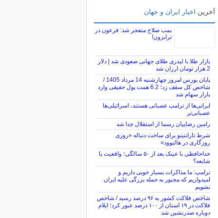
آخرین
اخبار ایران و جهان
بمب صلاح منفجر شد: فرعون در
ترابزون!
بازار طلا با لیدری طلای جهانی صعودی شد | دلار
2 هزار تومان ارزان شد
پایان بورس امروز چهارشنبه 14 مرداد 1405 /
شاخص کل سقف زد؛ 6.2 همت پول حقیقی وارد
بازار سهام شد
ایرانی‌ها از ترامپ عصبانی هستند، اسرائیلی‌ها
عصبانی‌تر
رامین رضاییان رسما از استقلال جدا شد
شرط تارانتینو برای ساخت دنباله «روزی
روزگاری در هالیوود»
خداحافظی با عینک بعد از ۵۰ سالگی؛ واقعیت یا
شایعه؟
ترامپ: ما مذاکرات بسیار خوبی داریم و
امیدواریم که مجبور به حمله بزرگی علیه ایران
نشویم
شاخص فلاکت کشور به ۹۶ درصد رسید / شاخص
فلاکت در ۱۹ استان از ۱۰۰ درصد عبور کرد؛ ایلام
دوباره صدرنشین شد