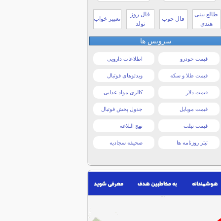
طالع بینی
فال روز
فال چوب
تعبیر خواب
هندی
تولد
سرویس ها
قیمت خودرو
اطلاعات دارویی
قیمت طلا و سکه
ویدئوهای فوتبال
قیمت دلار
کالری مواد غذایی
قیمت موبایل
جدول پخش فوتبال
قیمت تبلت
نهج البلاغه
تیتر روزنامه ها
صحیفه سجادیه