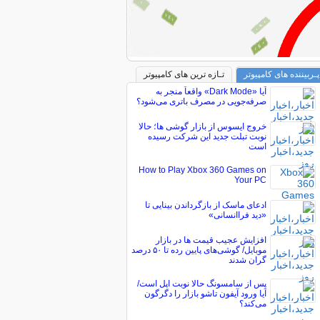
پـربیننده های کامپیوتر
تـازه ترین های کامپیوتر
آیا «Dark Mode» واقعاً منجر به
صرفه‌جویی در مصرف باتری می‌شود؟
خروج ایسوس از بازار گوشی ها؛ حالا
نوبت تبلت جدید این شرکت رسیده
است
How to Play Xbox 360 Games on
Your PC
ادعای ماسک از بازگرداندن بینایی تا
«دید فراانسانی»
افزایش عجیب قیمت ها در بازار
موبایل/ گوشی‌های پایین رده تا ۵۰ درصد
گران شدند
پس از سامسونگ حالا نوبت اپل است/
آیا ورود آیفون تاشو بازار را دگرگون
می‌کند؟