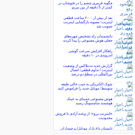
چگونه قرمزی چشم را در فتوشاپ در
کمتر از 5 دقیقه از بین ببریم
بعد از بیش از ۲۰۰۰ ساعت قطعی
اینترنت؛ مصوبه بازگشایی اینترنت
تصویب شد
دانشمندان راه تشخیص چهره‌های
جعلی هوش مصنوعی را پیدا کردند
راهکار افزایش سرعت گوشی
اندرویدی در ۱۰ دقیقه
گزارش جدید نت‌بلاکس از وضعیت
اینترنت / تداوم قطعی؛ اتصال
بین‌المللی در سطح دو درصد
شوک الکتریکی به جیب خالی طبقه
متوسط؛ موبایل جدید را فراموش کنید
هوش مصنوعی جمینای به عینک
هوشمند سامسونگ رسید
«اینترنت پرو»؛ از وعده آزادی تا فروش
محدودیت
تابستان داغ بازار موبایل/ پرچمداران
جدید از راه می‌رسند