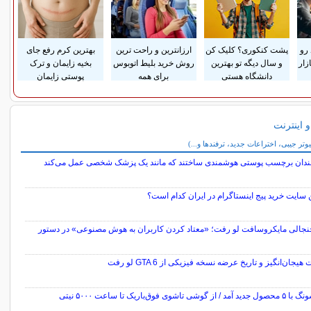
 رو
پشت کنکوری؟ کلیک کن
ارزانترین و راحت ترین
بهترین کرم رفع جای
زار
و سال دیگه تو بهترین
روش خرید بلیط اتوبوس
بخیه زایمان و ترک
دانشگاه هستی
برای همه
پوستی زایمان
و اینترنت
 و اینترنت
یوتر جیبی، اختراعات جدید، ترفندها و...)
ندان برچسب پوستی هوشمندی ساختند که مانند یک پزشک شخصی عمل می‌کند
 سایت خرید پیج اینستاگرام در ایران کدام است؟
نجالی مایکروسافت لو رفت؛ «معتاد کردن کاربران به هوش مصنوعی» در دستور
هیجان‌انگیز و تاریخ عرضه نسخه فیزیکی از GTA 6 لو رفت
ز گوشی تاشوی فوق‌باریک تا ساعت ۵۰۰۰ نیتی