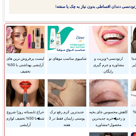
ده!
ارتودنسی+ویزیت و
شامپوی مناسب موهای تو
لیست پرفروش ترین های
یر
مشاوره و جرم گیری
آرایشی بهداشتی با 50%
رایگان
تخفیف
داخت قسطی و 25%
کاهش محسوس جای بخیه
جدیدترین کرم رفع ترک
حراج تابستانه روژا شروع
و زخم◀خرید جدیدترین
پوستی زایمان فقط در 3
شد◀تا 50% تخفیف لوازم
محصول+مشاوره
هفته
آرایشی