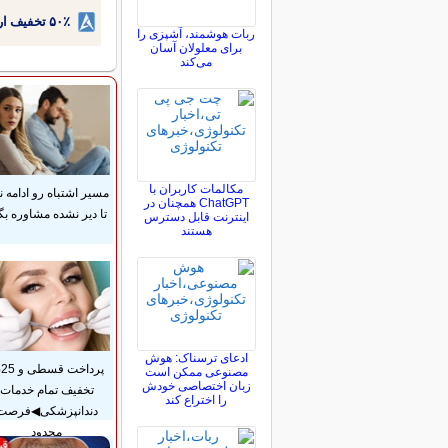
۵۰٪ تخفیف ارتودنسی دندان اقساطی بدون نیاز به چک یا سفته!
ربات هوشمند، آشپزی را
برای معلولان آسان
می‌کند
مکالمات کاربران با
مسیر اشتباه رو ادامه ن
ChatGPT همچنان در
تا دیر نشده مشاوره بگ
اینترنت قابل دسترس
هستند
ادعای ترسناک: هوش
پر
مصنوعی ممکن است
زبان اختصاصی خودش
تخفیف تمام خدمات
را اختراع کند
دندانپزشکی◀فرصت
محدود