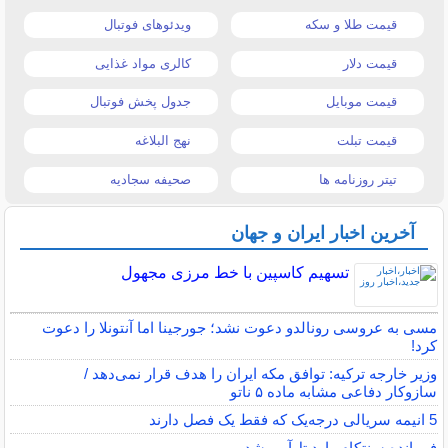
قیمت طلا و سکه
ویدئوهای فوتبال
قیمت دلار
کالری مواد غذایی
قیمت موبایل
جدول پخش فوتبال
قیمت تبلت
نهج البلاغه
تیتر روزنامه ها
صحیفه سجادیه
آخرین اخبار ایران و جهان
تسهیم کاسپین با خط مرزی مجهول
مسی به عروسی رونالدو دعوت نشد؛ جورجینا اما آنتونلا را دعوت
کرد!
وزیر خارجه ترکیه: توافق مکه ایران را هدف قرار نمی‌دهد /
سازوکار دفاعی مشابه ماده ۵ ناتو
5 انیمه سریالی درجه‌یک که فقط یک فصل دارند
فرمانده سنتکام وارد تل‌آویو شد