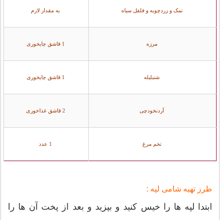
نمک و زردچوبه و فلفل سیاه
به مقدار لازم
مرزه
1 قاشق چایخوری
شنبلیله
1 قاشق چایخوری
آردنخودچی
2 قاشق غذاخوری
تخم مرغ
1 عدد
طرز تهیه شامی لپه :
ابتدا لپه ها را خیس کنید و بپزید و بعد از پخت آن ها را