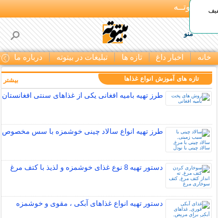
بـیتوتــه
د◀تا 50% تخفیف
منو
خانه
اخبار داغ
تازه ها
تبلیغات در بیتوته
درباره ما
ت
تازه های آموزش انواع غذاها
بیشتر »
طرز تهیه بامیه افغانی یکی از غذاهای سنتی افغانستان
طرز تهیه انواع سالاد چینی خوشمزه با سس مخصوص
دستور تهیه 8 نوع غذای خوشمزه و لذیذ با کتف مرغ
دستور تهیه انواع غذاهای آبکی ، مقوی و خوشمزه