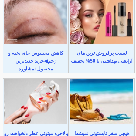
لیست پرفروش ترین های
کاهش محسوس جای بخیه و
آرایشی بهداشتی با 50% تخفیف
زخم◀خرید جدیدترین
محصول+مشاوره
هیچی سفر تابستونی نمیشه!
بالاخره میتونی عطر دلخواهت رو