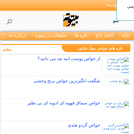
بـیتوتــه
وشی
منو
خانه
اخبار داغ
تازه ها
تبلیغات در بیتوته
درباره ما
ت
تازه های خواص مواد غذایی
بیشتر »
از خواص پوست انبه چه می دانید؟
شگفت انگیزترین خواص برنج وحشی
خواص سماق قهوه ای ادویه ای بی نظیر
خواص گردو هندی