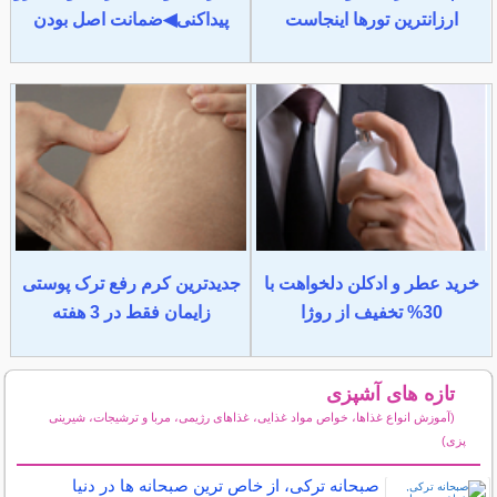
ارزانترین تورها اینجاست
پیداکنی◀ضمانت اصل بودن
خرید عطر و ادکلن دلخواهت با
جدیدترین کرم رفع ترک پوستی
30% تخفیف از روژا
زایمان فقط در 3 هفته
تازه های آشپزی
(آموزش انواع غذاها، خواص مواد غذایی، غذاهای رژیمی، مربا و ترشیجات، شیرینی
پزی)
سایر مطالب آشپزی
صبحانه ترکی، از خاص ترین صبحانه ها در دنیا