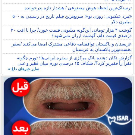
ترسناک‌ترین لحظه هوش مصنوعی / هشدار تازه پدرخوانده
«مرد عنکبوتی: روزی نو»؛ سریع‌ترین فیلم تاریخ در رسیدن به ۵۰۰
میلیون دلار
گوشت ۴ هزار تومانی این‌گونه میلیونی قیمت خورد/ چرا با افت ۳۰
درصدی قیمت دام، گوشت ارزان نمی‌شود؟
عربستان و پاکستان توافقنامه دفاعی مشترک امضا می‌کنند /سفر
نخست‌وزیر پاکستان به عربستان
گزارش تکان‌ دهنده بانک مرکزی از سفره ایرانی‌ها؛ تورم چگونه
فقرا را فقیرتر کرد؟/ شکاف ۱۵ درصدی تورم میان فقیر و غنی
سایر خبرهای داغ »