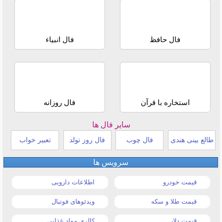
فال حافظ
فال انبیاء
استخاره با قرآن
فال روزانه
سایر فال ها
طالع بینی هندی
فال چوب
فال روز تولد
تعبیر خواب
سرویس ها
قیمت خودرو
اطلاعات دارویی
قیمت طلا و سکه
ویدئوهای فوتبال
قیمت دلار
کالری مواد غذایی