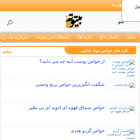
بـیتوتــه
بل
منو
خانه
اخبار داغ
تازه ها
تبلیغات در بیتوته
درباره ما
ت
تازه های خواص مواد غذایی
بیشتر »
از خواص پوست انبه چه می دانید؟
شگفت انگیزترین خواص برنج وحشی
خواص سماق قهوه ای ادویه ای بی نظیر
خواص گردو هندی