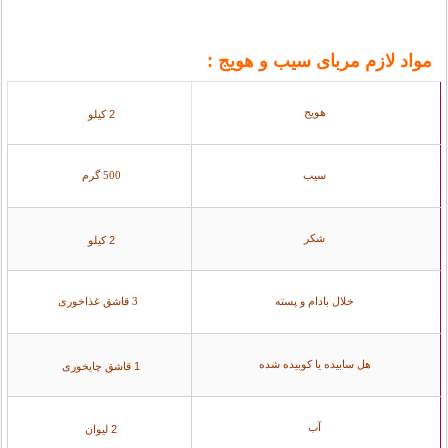
مواد لازم مربای سیب و هویج :
هویج
2 کیلو
سیب
500 گرم
شکر
2 کیلو
خلال بادام و پسته
3 قاشق غذاخوری
هل سابیده یا کوبیده شده
1 قاشق چایخوری
آب
2 لیوان