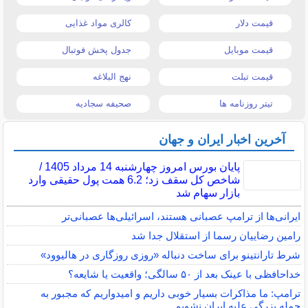
قیمت دلار
کالری مواد غذایی
قیمت موبایل
جدول پخش فوتبال
قیمت تبلت
نهج البلاغه
تیتر روزنامه ها
صحیفه سجادیه
آخرین اخبار ایران و جهان
پایان بورس امروز چهارشنبه 14 مرداد 1405 /
شاخص کل سقف زد؛ 6.2 همت پول حقیقی وارد
بازار سهام شد
ایرانی‌ها از ترامپ عصبانی هستند، اسرائیلی‌ها عصبانی‌تر
رامین رضاییان رسما از استقلال جدا شد
شرط تارانتینو برای ساخت دنباله «روزی روزگاری در هالیوود»
خداحافظی با عینک بعد از ۵۰ سالگی؛ واقعیت یا شایعه؟
ترامپ: ما مذاکرات بسیار خوبی داریم و امیدواریم که مجبور به
حمله بزرگی علیه ایران نشویم