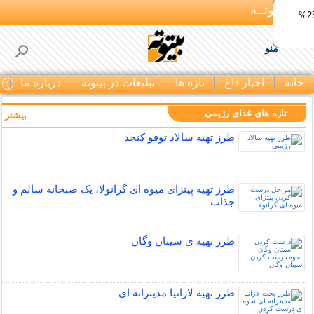
بـیتوتــه
ایمپلنت اقساطی با ضمانت مادام‌العمر+ 25%
منو
خانه
اخبار داغ
تازه ها
تبلیغات در بیتوته
درباره ما
ت
تازه های غذای رژیمی
بیشتر »
طرز تهیه سالاد توفو کنجد
طرز تهیه پیتزای میوه ای گرانولا، یک صبحانه سالم و
جذاب
طرز تهیه ی سیتان وگان
طرز تهیه لازانیا مدیترانه ای