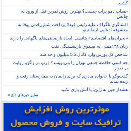
کشید
حساب دمو پراپ چیست؟ بهترین روش تمرین قبل از ورود به
چالش
افشاگری تلگراف علیه رئیس فیفا؛ پرداخت شش‌رقمی یوفا به
معشوقه ادعایی اینفانتینو
«بحران‌های اقتصادی» پتانسیل ایجاد نارضایتی‌های ناگهانی را دارند
زیان ۱۳۸همتی به صندوق بازنشستگی نفت
شاخص کل بورس وارد کانال 5.5 میلیون واحد شد
چه كسي حافظه جمعي تهران را مي‌نويسد؟ | رپ در واگن، روايت
بر ديوار
گفت‌وگو با خانواده مادری که برای زایمان به بیمارستان رفت و
زنده نماند
هشدار چین به ژاپن: با آتش بازی نکنید
سایر خبرهای داغ »