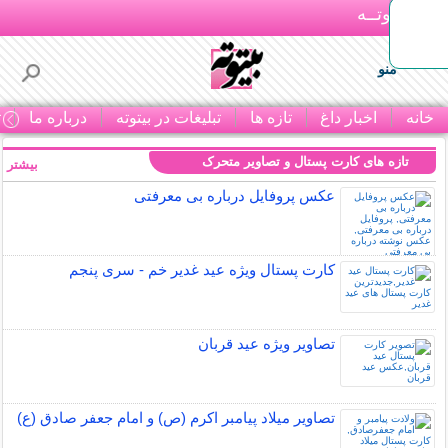
بـیتوتــه
منو
خانه
اخبار داغ
تازه ها
تبلیغات در بیتوته
درباره ما
ت
تازه های کارت پستال و تصاویر متحرک
بیشتر »
عکس پروفایل درباره بی معرفتی
کارت پستال ویژه عید غدیر خم - سری پنجم
تصاویر ویژه عید قربان
تصاویر میلاد پیامبر اکرم (ص) و امام جعفر صادق (ع)