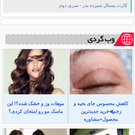
کارت پستال سیزده بدر - سری دوم
کاهش محسوس جای بخیه و
موهات وز و خشک شده؟! این
زخم◀خرید جدیدترین
ماسک مو رو امتحان کردی؟
محصول+مشاوره