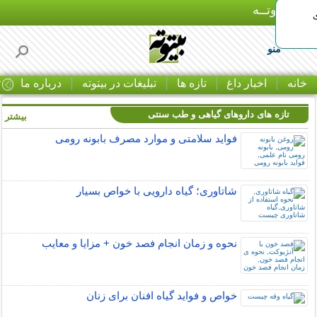
بـیتوتــه
منو
خانه
اخبار داغ
تازه ها
تبلیغات در بیتوته
درباره ما
ت
تازه های داروهای گیاهی و طب سنتی
بیشتر »
فواید سلامتی و موارد مصرف بابونه رومی
شاتاوری؛ گیاه دارویی با خواص بسیار
نحوه و زمان انجام فصد خون + مزایا و معایب
خواص و فواید گیاه افنان برای زنان