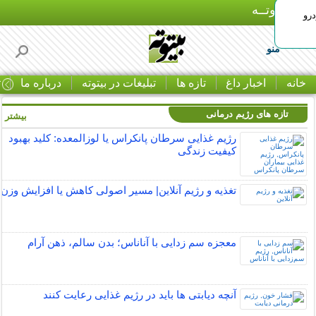
بـیتوتــه
رو
منو
خانه
اخبار داغ
تازه ها
تبلیغات در بیتوته
درباره ما
ت
تازه های رژیم درمانی
بیشتر »
رژیم غذایی سرطان پانکراس یا لوزالمعده: کلید بهبود
کیفیت زندگی
تغذیه و رژیم آنلاین| مسیر اصولی کاهش یا افزایش وزن
معجزه سم زدایی با آناناس؛ بدن سالم، ذهن آرام
آنچه دیابتی ها باید در رژیم غذایی رعایت کنند