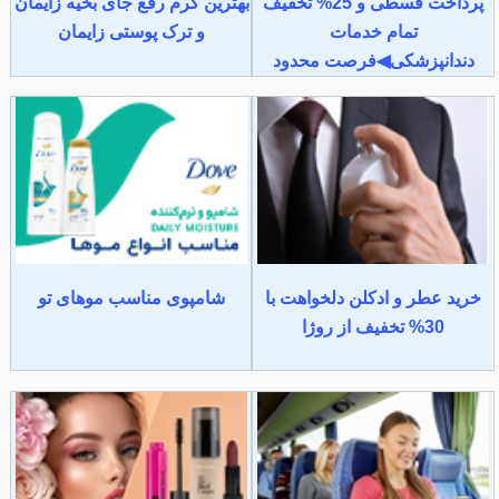
پرداخت قسطی و 25% تخفیف
بهترین کرم رفع جای بخیه زایمان
تمام خدمات
و ترک پوستی زایمان
دندانپزشکی◀فرصت محدود
خرید عطر و ادکلن دلخواهت با
شامپوی مناسب موهای تو
30% تخفیف از روژا