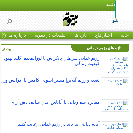
بـیتوتــه
منو
خانه
اخبار داغ
تازه ها
تبلیغات در بیتوته
درباره ما
ت
تازه های رژیم درمانی
بیشتر »
رژیم غذایی سرطان پانکراس یا لوزالمعده: کلید بهبود
کیفیت زندگی
تغذیه و رژیم آنلاین| مسیر اصولی کاهش یا افزایش وزن
معجزه سم زدایی با آناناس؛ بدن سالم، ذهن آرام
آنچه دیابتی ها باید در رژیم غذایی رعایت کنند