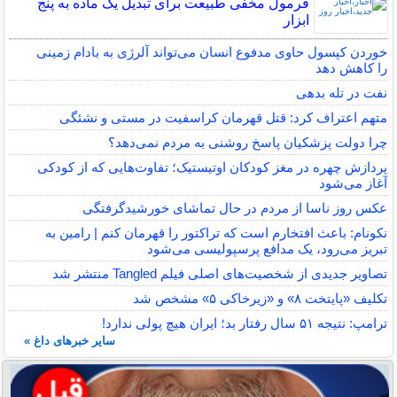
فرمول مخفی طبیعت برای تبدیل یک ماده به پنج
ابزار
خوردن کپسول حاوی مدفوع انسان می‌تواند آلرژی به بادام زمینی
را کاهش دهد
نفت در تله بدهی
متهم اعتراف کرد: قتل قهرمان کراسفیت در مستی و نشئگی
چرا دولت پزشکیان پاسخ روشنی به مردم نمی‌دهد؟
پردازش چهره در مغز کودکان اوتیستیک؛ تفاوت‌هایی که از کودکی
آغاز می‌شود
عکس روز ناسا از مردم در حال تماشای خورشیدگرفتگی
نکونام: باعث افتخارم است که تراکتور را قهرمان کنم | رامین به
تبریز می‌رود، یک مدافع پرسپولیسی می‌شود
تصاویر جدیدی از شخصیت‌های اصلی فیلم Tangled منتشر شد
تکلیف «پایتخت ۸» و «زیرخاکی ۵» مشخص شد
ترامپ: نتیجه ۵۱ سال رفتار بد؛ ایران هیچ پولی ندارد!
سایر خبرهای داغ »