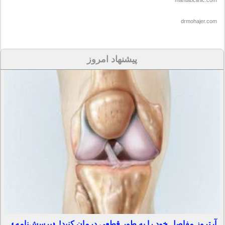
mahtabclinic.com
drmohajer.com
پیشنهاد امروز
آرتروز مفاصل خود را به طور قطعی درمان کنید! ◗پرسش‌نامه◖