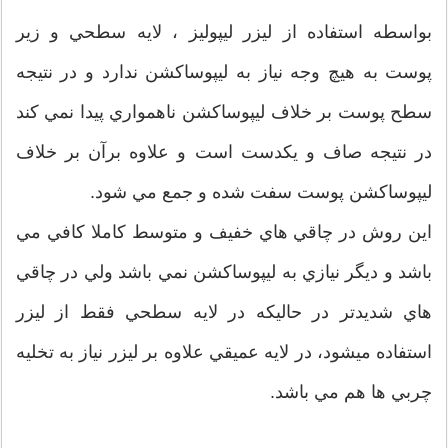
بواسطه استفاده از ليزر ليپوليز ، لايه سطحي و زير
پوست به هيچ وجه نياز به ليپوساكشن ندارد و در نتيجه
سطح پوست بر خلاف ليپوساكشن ناهمواري پيدا نمي كند
در نتيجه صاف و يكدست است و علاوه برآن بر خلاف
ليپوساكشن پوست سفت شده و جمع مي شود.
اين روش در چاقي هاي خفيف و متوسط كاملا كافي مي
باشد و ديگر نيازي به ليپوساكشن نمي باشد ولي در چاقي
هاي شديدتر در حاليكه در لايه سطحي فقط از ليزر
استفاده ميشود، در لايه عميقي علاوه بر ليزر نياز به تخليه
چربي ها هم مي باشد.