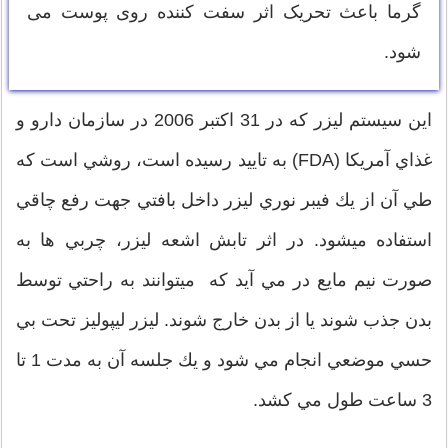
گرما باعث تحریک اثر سفت کننده روی پوست می
شود.
اين سيستم ليزر كه در 31 اكتبر 2006 در سازمان دارو و
غذاي آمريكا (FDA) به تاييد رسيده است، روشي است كه
طي آن از يك فيبر نوري ليزر داخل بافتي جهت رفع چاقي
استفاده ميشود. در اثر تابش اشعه ليزر، چربي ها به
صورت نيم مايع در مي آيد كه ميتوانند به راحتي توسط
بدن جذب شوند يا از بدن خارج شوند. ليزر ليپوليز تحت بي
حسي موضعي انجام مي شود و يك جلسه آن به مدت 1 تا
3 ساعت طول مي كشد.