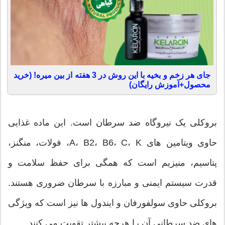
جای هر زخم و بخیه با این روش در 3 هفته از بین میره! (خرید
محصول+آموزش رایگان)
بروکلی یک نیروگاه ضد سرطان است. این ماده غذایی
حاوی ویتامین های A، B2، B6، C، K، فولات، منگنز،
پتاسیم، منیزیم است که همگی برای حفظ سلامت و
قدرت سیستم ایمنی و مبارزه با سرطان ضروری هستند.
بروکلی حاوی سولفورفان و ایندول ها نیز است که ویژگی
های ضد سرطانی آن را هرچه بیشتر تقویت می کنند.