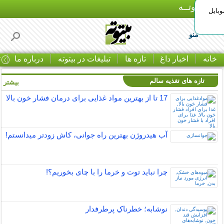
بـیتوتــه
وبایل
منو
خانه
اخبار داغ
تازه ها
تبلیغات در بیتوته
درباره ما
ت
تازه های تغذیه سالم
بیشتر »
17 تا از بهترین مواد غذایی برای درمان فشار خون بالا
آب هیدروژن بهترین راه جوانی، کاش زودتر میدانستم!
چرا نباید توت و خرما را با چای بخوریم؟!
نوشابه؛ خطرناکِ پرطرفدار