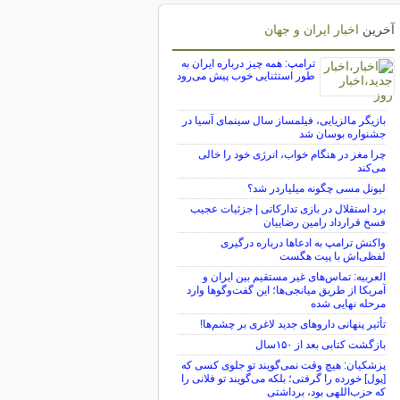
آخرین
اخبار ایران و جهان
ترامپ: همه چیز درباره ایران به
طور استثنایی خوب پیش می‌رود
بازیگر مالزیایی، فیلمساز سال سینمای آسیا در
جشنواره بوسان شد
چرا مغز در هنگام خواب، انرژی خود را خالی
می‌کند
لیونل مسی چگونه میلیاردر شد؟
برد استقلال در بازی تدارکاتی | جزئیات عجیب
فسخ قرارداد رامین رضاییان
واکنش ترامپ به ادعاها درباره درگیری
لفظی‌اش با پیت هگست
العربیه: تماس‌های غیر مستقیم بین ایران و
آمریکا از طریق میانجی‌ها؛ این گفت‌و‌گو‌ها وارد
مرحله نهایی شده
تأثیر پنهانی داروهای جدید لاغری بر چشم‌ها!
بازگشت کتابی بعد از ۱۵۰سال
پزشکیان: هیچ وقت نمی‌گویند تو جلوی کسی که
[پول] خورده را گرفتی؛ بلکه می‌گویند تو فلانی را
که حزب‌اللهی بود، برداشتی