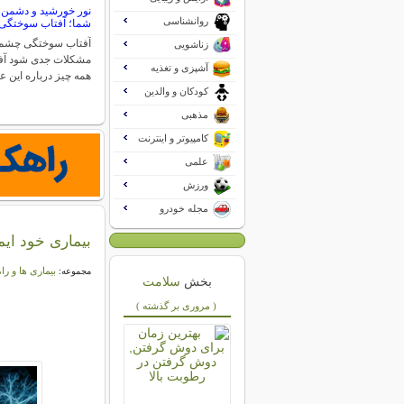
نور خورشید و دشمن
روانشناسی
شما؛ آفتاب سوختگ
آفتاب سوختگی چشم م
زناشویی
مشکلات جدی شود آ
آشپزی و تغذیه
همه چیز درباره این 
کودکان و والدین
مذهبی
کامپیوتر و اینترنت
علمی
ورزش
مجله خودرو
بیماری خود ایم
بیماری ها و را
مجموعه:
بخش
سلامت
( مروری بر گذشته )