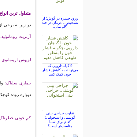
متداول ترین انواع
ورود حشره در گوش؛ از
تشخیص تا درمان در چند
در زیر به برخی از
گام ساده
آرتریت روماتوئید:
لوپوس اریتماتوی
9 گیاه دارویی که
می‌توانند به کاهش فشار
خون کمک کنند
بیماری سلیاک:
واک
دیواره روده کوچ
تفاوت جراحی بینی
گوشتی و استخوانی؛
کم خونی خطرناک
کدام برای شما
مناسب‌تر است؟