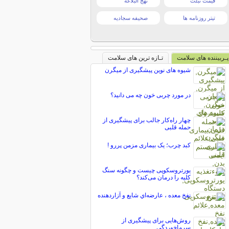
قیمت تبلت
نهج البلاغه
تیتر روزنامه ها
صحیفه سجادیه
پـربیننده های سلامت
تـازه ترین های سلامت
شیوه های نوین پیشگیری از میگرن
در مورد چربی خون چه می دانید؟
چهار راه‌کار جالب برای پیشگیری از
حمله قلبی
کبد چرب؛ یک بیماری مزمن ‌پررو !
یورتروسکوپی چیست و چگونه سنگ
کلیه را درمان می‌کند؟
نفخ معده ، عارضه‌اي شايع و آزاردهنده
روش‌هایی برای پیشگیری از
سرماخوردگی