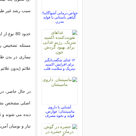
سبب رشد غیر طبیع
خواص درمانی آشواگاندا؛
گیاهی باستانی با فواید
مدرن
حدود 80 نو
مسئله تشخیص را
بیماری در بدن ظا
۱۲ غذای شگفت‌انگیز
برای افزایش اکسید
علائم (بدون علائم
نیتریک و سلامت قلب
در حال حاضر، درم
اصلی مشخص نشده و
آشنایی با داروی
ماسیتنتان؛ عوارض،
فواید و نحوه مصرف
تبار و بومیان آمر