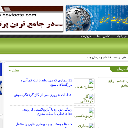
در بیتوته
تماس با ما
درباره ما
ایمنی چیست (علائم و درمان ها)
اه درمان
بیشتر »
12 بیماری که می تواند باعث کم آبی در
بزرگسالان شود
اقدامات ضروری پس از گاز گرفتگی موش
زندگی دوباره با آنژیوپلاستی کاروتید؛
خداحافظی با سکته مغزی
کنه ها چیستند و چه بیماری هایی را منتقل