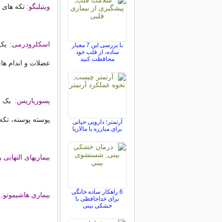
ویتیلیگو:
تکه های 
اسکلرودرمی:
یک 
با بررسی این 7 معیار
ساده، از قلب خود
محافظت کنید
عضلات و اندام ها
پسوریازیس:
یک ب
پوسته پوسته، تکه
آرتمتر؛ دارویی حیاتی
برای مبارزه با مالاریا
بیماریهای التهابی 
6 راهکار ساده خانگی
بیماری هاشیموتو:
ا
برای خداحافظی با
خشکی بینی