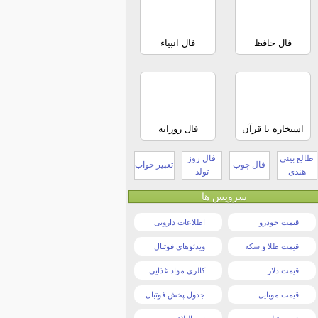
فال حافظ
فال انبیاء
استخاره با قرآن
فال روزانه
طالع بینی
فال روز
فال چوب
تعبیر خواب
هندی
تولد
سرویس ها
قیمت خودرو
اطلاعات دارویی
قیمت طلا و سکه
ویدئوهای فوتبال
قیمت دلار
کالری مواد غذایی
قیمت موبایل
جدول پخش فوتبال