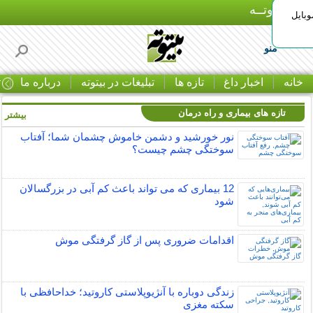
بـیتوتــه
وبایل
منو
خانه
اخبار داغ
تازه ها
تبلیغات در بیتوته
درباره ما
ت
تازه های بیماری و راه درمان
بیشتر »
نور خورشید و دشمن خاموش چشمان شما؛ آفتاب
سوختگی چشم چیست؟
12 بیماری که می تواند باعث کم آبی در بزرگسالان
شود
اقدامات ضروری پس از گاز گرفتگی موش
زندگی دوباره با آنژیوپلاستی کاروتید؛ خداحافظی با
سکته مغزی