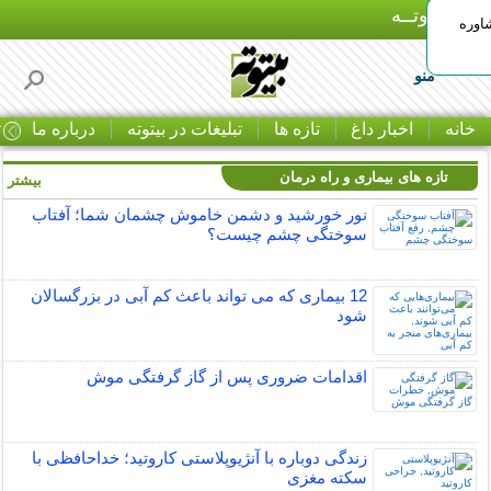
بـیتوتــه
اوره
منو
خانه
اخبار داغ
تازه ها
تبلیغات در بیتوته
درباره ما
ت
تازه های بیماری و راه درمان
بیشتر »
نور خورشید و دشمن خاموش چشمان شما؛ آفتاب
سوختگی چشم چیست؟
12 بیماری که می تواند باعث کم آبی در بزرگسالان
شود
اقدامات ضروری پس از گاز گرفتگی موش
زندگی دوباره با آنژیوپلاستی کاروتید؛ خداحافظی با
سکته مغزی