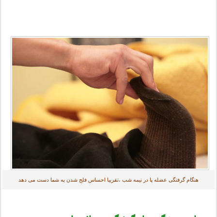
هنگام گرفتگی عضله پا در نیمه شب ،تقریبا احساس فلج شدن به شما دست می دهد