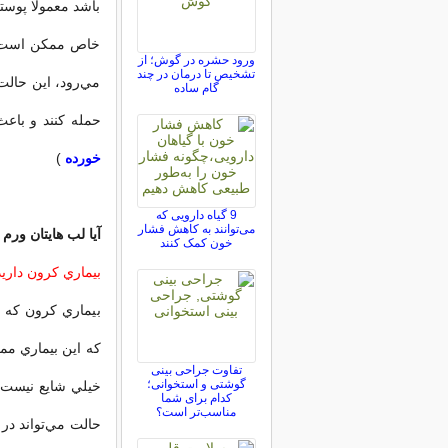
باشد معمولا پوست
خاص ممكن است ترك
ورود حشره در گوش؛ از
تشخیص تا درمان در چند
مي‌رود، اين حالت
گام ساده
حمله كنند و باعث
خورده
)
9 گیاه دارویی که
می‌توانند به کاهش فشار
آیا لب هایتان ورم 
خون کمک کنند
بيماري كرون داريد
بيماري كرون كه ن
كه اين بيماري مم
تفاوت جراحی بینی
گوشتی و استخوانی؛
خيلي شايع نيست (ي
کدام برای شما
مناسب‌تر است؟
حالت مي‌تواند در