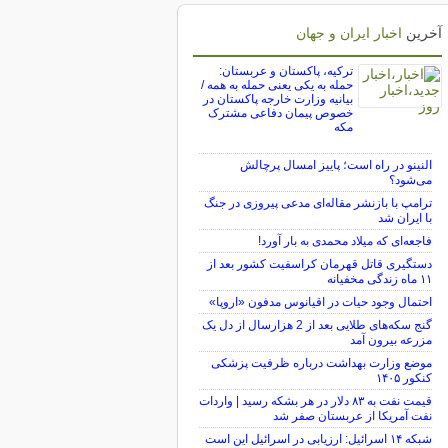
آخرین
اخبار ایران و جهان
ترکیه، پاکستان و عربستان:
حمله به یکی یعنی حمله به همه /
بیانیه وزارت خارجه پاکستان در
خصوص پیمان دفاعی مشترک
مکه
النینو در راه است؛ پاییز امسال پرچالش
می‌شود؟
ترامپ با بازنشر مقاله‌ای مدعی پیروزی در جنگ
با ایران شد
فاجعه‌ای که میلاد محمدی به بار آورد!
دستگیری قاتل قهرمان کراسفیت کشور بعد از
۱۱ ماه زندگی مخفیانه
احتمال وجود حیات در اقیانوس مدفون «اروپا»
گنج سکه‌های طلایی بعد از 2 هزارسال از دل یک
مزرعه بیرون آمد
موضع وزارت بهداشت درباره ظرفیت پزشکی
کنکور ۱۴۰۵
قیمت نفت به ۸۳ دلار در هر بشکه رسید | واردات
نفت آمریکا از عربستان صفر شد
شبکه ۱۴ اسرائیل: ارزیابی در اسرائیل این است