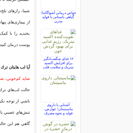
شما، راز‌های تلخ
خواص درمانی آشواگاندا؛
گیاهی باستانی با فواید
مدرن
از بیماری‌های پنها
بخندید را با کم
پوست درمان کنید.
۱۲ غذای شگفت‌انگیز
برای افزایش اکسید
آیا لب هایتان ترك 
نیتریک و سلامت قلب
شايد كم‌خوني، شا
حالت لب‌هاي ترك
ناشي از توجه نكرد
آشنایی با داروی
ماسیتنتان؛ عوارض،
تنش‌هاي عصبي با
فواید و نحوه مصرف
گاهي هم اين حالت