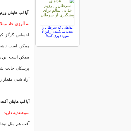
آیا لب هایتان ورم
به آلرژي حاد مبتلاي
غذاهایی که سرطان را
تغذیه می‌کنند؛ از این ۴
احساس گزگز كردن
مورد دوری کنید!
ممكن است ناشي ا
ممكن است اين واك
پزشكان حالت شدي
آزاد شدن مقدار ز
آیا لب هایتان آفت 
سوءتغذيه داريد
آفت هم مثل تبخا