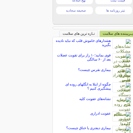
قیمت تبلت
نهج البلاغه
تیتر روزنامه ها
صحیفه سجادیه
پـربیننده های سلامت
تـازه ترین های سلامت
هشدارهای خاموش قلب که نباید نادیده
بگیرید
قوی بمانید؛۱۰ راز برای تقویت عضلات
بعد از ۶۰ سالگی
بیماری نقرس چیست؟
چگونه از ابتلا به انگلهای روده‌ ای
پیشگیری کنیم ؟
نشانه‌های عفونت کلیه
عفونت ادراری
بیماری دیفتری یا خناق چیست؟