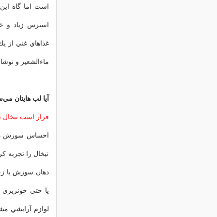
است اما گاه اين 
استرس زياد و خوا
غذاهاي غني از يك 
ماءالشعير و نوشاب
آیا لب هایتان مي‌
قرار است تبخال ب
احساس سوزش در ل
تبخال را تجربه كر
دهان سوزش يا زخ
يا حتي خونريزي ك
لوازم آرايشي مشت