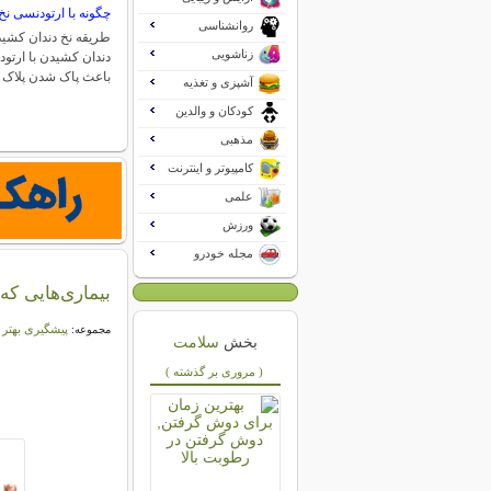
چگونه با ارتودنسی نخ
روانشناسی
طریقه نخ دندان کشید
زناشویی
دندان کشیدن با ارتو
باعث پاک شدن پلاک
آشپزی و تغذیه
کودکان و والدین
مذهبی
کامپیوتر و اینترنت
علمی
ورزش
مجله خودرو
بیماری‌هایی که
پیشگیری بهتر 
مجموعه:
بخش
سلامت
( مروری بر گذشته )