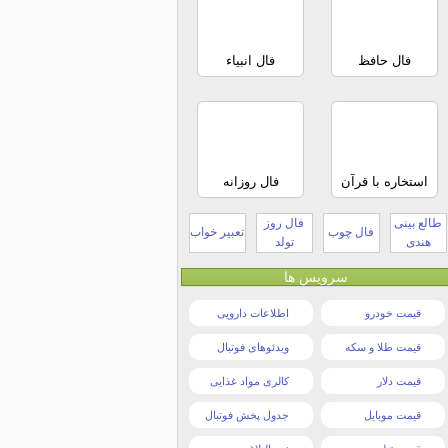
فال حافظ
فال انبیاء
استخاره با قرآن
فال روزانه
طالع بینی
فال روز
فال چوب
تعبیر خواب
هندی
تولد
سرویس ها
قیمت خودرو
اطلاعات دارویی
قیمت طلا و سکه
ویدئوهای فوتبال
قیمت دلار
کالری مواد غذایی
قیمت موبایل
جدول پخش فوتبال