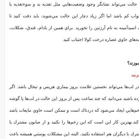
حالت مي‌تواند نشانگر وجود وضعيت‌هايي مثل تغذيه بد و سوءتغذيه يا
ب كم باشد اما اگر زياد دچار اين حالت مي‌شويد، بايد دقت كنيد تا
اسيدآمينه به نام آرژتين را نخوريد. براي همين از بادام، فندق، شكلات،
ه‌هاي حاوي عصاره درخت كولا اجتناب كنيد.
سوزند؟
زنيد
ب‌ها مي‌تواند نخستين علامت بروز بيماري هرپس و تبخال باشد. اگر
ده باشيد مي‌دانيد كه چند ساعت پس از بروز اين حالت در لب‌ها يا گوشه
م‌هايي ايجاد مي‌شود كه دردناك است و ممكن است حاوي مايعات باشد
ند.بهترين كار اين است كه اين زخم‌ها را نكنيد و از صابون مشترك يا
رك با ديگران هم استفاده نكنيد، البته اين مشكلات پوستي هميشه باعث