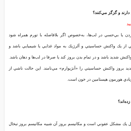
 دارند و گزگز مي‌كنند؟
يد
 يا بي‌حسي در لب‌ها، به‌خصوص اگر بلافاصله با تورم همراه شود
ز يك واكنش حساسيتي و آلرژيك به مواد غذايي يا شيميايي باشد و
نش شديد باشد و در تمام بدن بروز كند يا صرفا در لب‌ها و دهان باشد.
د بروز واكنش حساسيتي را «آنژيوارم» مي‌نامند. اين حالت ناشي از
يادي هورمون هيستامين در خون است.
زده‌اند؟
ل يك مشكل عفوني است و مكانيسم بروز آن شبيه مكانيسم بروز تبخال