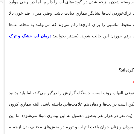
ه‌پوسته شدن يا زخم شدن در گوشه‌هاي لب را داريم، اما در برخي موارد
‌خوردن لب‌ها نشانگر بيماري ديابت باشد. وقتي ميزان قند خون بالا
 محيط مناسبي را براي قارچ‌ها رقم مي‌زند كه مي‌توانند به مخاط لب‌ها
 رقم خوردن اين حالت شوند. (بیشتر بخوانید:
درمان لب خشک و ترک
كرده‌اند؟
وعي التهاب روده است، دستگاه گوارش را درگير مي‌كند، اما بايد بدانيد
كن است در لب‌ها و دهان هم علامت‌هايي داشته باشد، البته بيماري كرون
ك نفر در هزار نفر به‌طور معمول به اين بيماري مبتلا مي‌شود) اما اين
 مردان و زنان جوان باعث التهاب و تورم در بخش‌هاي مختلف بدن ازجمله