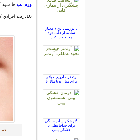
ورم لب
ها شود ك
10درصد افرادي كه دچار اين بيماري گوارشي مي‌شوند دچار مشكلات دهاني هستند.
با بررسی این 7 معیار
ساده، از قلب خود
محافظت کنید
آرتمتر؛ دارویی حیاتی
برای مبارزه با مالاریا
6 راهکار ساده خانگی
برای خداحافظی با
خشکی بینی
احساس