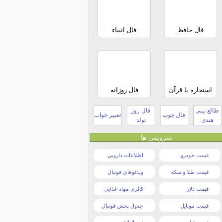
فال حافظ
فال انبیاء
استخاره با قرآن
فال روزانه
طالع بینی
فال روز
فال چوب
تعبیر خواب
هندی
تولد
سرویس ها
قیمت خودرو
اطلاعات دارویی
قیمت طلا و سکه
ویدئوهای فوتبال
قیمت دلار
کالری مواد غذایی
قیمت موبایل
جدول پخش فوتبال