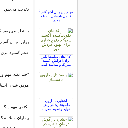
تخريب مي‌شود.
خواص درمانی آشواگاندا؛
گیاهی باستانی با فواید
مدرن
به نظر مي‌رسد ک
برابر ام‌اس آسي
حجم گسترده‌تري 
۱۲ غذای شگفت‌انگیز
برای افزایش اکسید
نیتریک و سلامت قلب
موفق شدن، احتياط
آشنایی با داروی
ماسیتنتان؛ عوارض،
نكته‌ي مهم ديگر 
فواید و نحوه مصرف