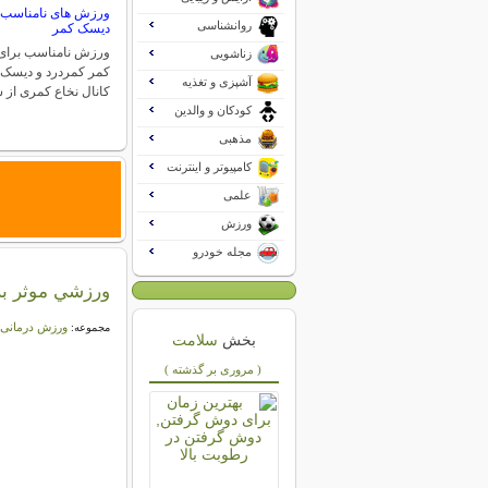
ورزش های نامناسب ب
روانشناسی
دیسک کمر
ورزش نامناسب برای
زناشویی
کمر کمردرد و دیسک ک
آشپزی و تغذیه
کانال نخاع کمری از 
کودکان و والدین
مذهبی
کامپیوتر و اینترنت
علمی
ورزش
مجله خودرو
ورزشي موثر برا
ورزش درمانی
مجموعه:
بخش
سلامت
( مروری بر گذشته )