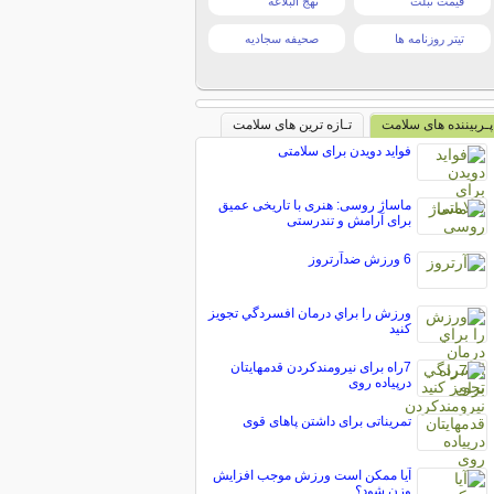
قیمت تبلت
نهج البلاغه
تیتر روزنامه ها
صحیفه سجادیه
پـربیننده های سلامت
تـازه ترین های سلامت
فواید دویدن برای سلامتی
ماساژ روسی: هنری با تاریخی عمیق
برای آرامش و تندرستی
6 ورزش ضدآرتروز
ورزش را براي درمان افسردگي تجويز
كنيد
7راه برای نیرومندکردن قدمهایتان
درپیاده روی
تمریناتی برای داشتن پاهای قوی
آيا ممكن است ورزش موجب افزايش
وزن شود؟