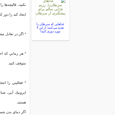
نكنيد، قاليچه‌ها
ايجاد كند را دور كن
غذاهایی که سرطان را
تغذیه می‌کنند؛ از این ۴
مورد دوری کنید!
* اگر در تعادل مشك
* هر زماني كه ا
متوقف كنيد.
* فعاليتي را انت
هستند.
اگر دماي بدن شما 