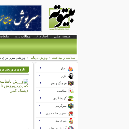
صفحه اصلی
اخبار داغ
مطالب تازه
تبلیغات 
سلامت و بهداشت
ورزش درمانی
ورزشي موثر براي مب
اخبار
تازه های ورزش درم
بازار
فرهنگ و هنر
سلامت
گردشگری
سرگرمی
اسرار خانه داری
دنیای مد
آرایش و زیبایی