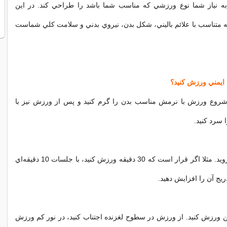
ه به نياز شما نوع ورزشي كه مناسب شما باشد را طراحي كند. در اين
تناسب با علائم باليني، شكل بدن، نيروي بدني و سلامت كلي شماست
ا ايمني ورزش كنيد؟
شروع ورزش با نرمش مناسب بدن را گرم كنيد و پس از ورزش نيز با
 سرد كنيد.
* به آرامي‌پيش برويد. مثلا اگر قرار است كه 30 دقيقه ورزش كنيد، با جلسات 10 دقيقه‌اي
ريج آن را افزايش دهيد.
 ورزش كنيد. از
ورزش
در سطوح لغزنده اجتناب كنيد، در نور كم ورزش