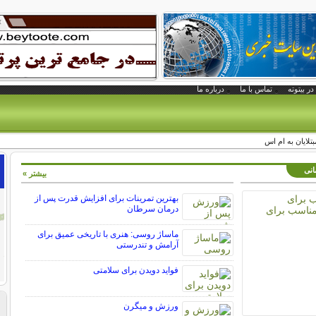
در بیتوته
تماس با ما
درباره ما
تلايان به ام اس
انی
بیشتر »
بهترین تمرینات برای افزایش قدرت پس از
درمان سرطان
ماساژ روسی: هنری با تاریخی عمیق برای
آرامش و تندرستی
فواید دویدن برای سلامتی
ورزش و ميگرن