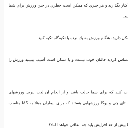
 را كنار بگذاريد و هر چيزي كه ممكن است خطري در حين ورزش براي شما
يد.
ل داريد، هنگام ورزش به يك نرده يا تكيه‌گاه تكيه كنيد.
حساس كرديد حالتان خوب نيست و يا ممكن است آسيب بببينيد ورزش را
خاب كنيد كه براي شما جالب باشد و از انجام آن لذت ببريد. ورزشهاي
ايروبيك آبي، شنا، تاي چي و يوگا ورزشهايي هستند كه براي بيماران مبتلا به MS مناسب
بيش از حد افزايش يابد چه اتفاقي خواهد افتاد؟