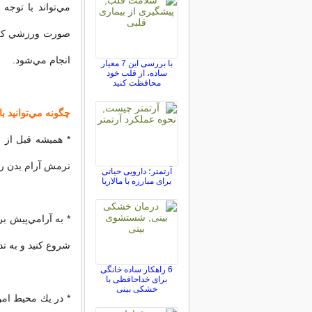
مي‌تواند با توج
صورت ورزشي كه م
انجام مي‌شود.
با بررسی این 7 معیار
ساده، از قلب خود
محافظت کنید
چگونه مي‌توانيد ب
* هميشه قبل از 
نرمش آرام بدن را
آرتمتر؛ دارویی حیاتی
برای مبارزه با مالاریا
شروع كنيد و به تد
6 راهکار ساده خانگی
برای خداحافظی با
خشکی بینی
* در يك محيط امن