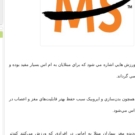
رزش هايي اشاره مي شود که براي مبتلايان به ام اس بسيار مفيد بوده و
مي گرداند.
 همچون
بدن‌سازي
و ايروبيک سبب حفظ بهتر قابليت‌هاي مغز و اعصاب در
م‌اس مي‌شود.
يده مغز بيماران مبتلا به
ام‌اس
در افرادي که ورزش مي‌کنند کندتر