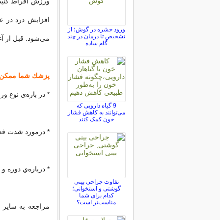
ورزش افراط كني
افزايش درد در ع
ورود حشره در گوش؛ از
تشخیص تا درمان در چند
مي‌شود. قبل از آ
گام ساده
پزشك شما ممكن ا
* در باره‌ي نوع 
9 گیاه دارویی که
می‌توانند به کاهش فشار
خون کمک کنند
* درمورد شدت فعال
* درباره‌ي دوره و
تفاوت جراحی بینی
گوشتی و استخوانی؛
کدام برای شما
مناسب‌تر است؟
مراجعه به ساير 