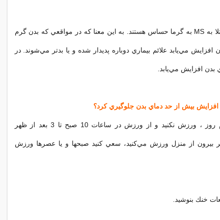
برخي از افراد مبتلا به MS به گرما حساس هستند. به اين معنا كه در مواقعي كه بدن گرم
افزايش مي‌يابد علائم بيماري دوباره پديدار شده و يا بدتر مي‌شوند. در
بدن افزايش مي‌يابد.
 افزايش بيش از حد دماي بدن جلوگيري كرد؟
* در ساعات گرم روز ، ورزش نكنيد و از ورزش در ساعات 10 صبح تا 3 بعد از ظهر
ر بيرون از منزل
ورزش
مي‌كنيد، سعي كنيد صبحها و يا عصرها ورزش
عات خنك بنوشيد.