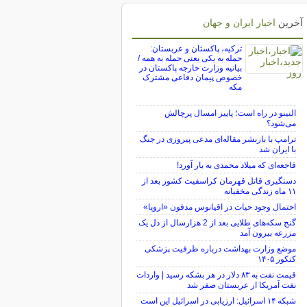
آخرین
اخبار ایران و جهان
ترکیه، پاکستان و عربستان:
حمله به یکی یعنی حمله به همه /
بیانیه وزارت خارجه پاکستان در
خصوص پیمان دفاعی مشترک
مکه
النینو در راه است؛ پاییز امسال پرچالش
می‌شود؟
ترامپ با بازنشر مقاله‌ای مدعی پیروزی در جنگ
با ایران شد
فاجعه‌ای که میلاد محمدی به بار آورد!
دستگیری قاتل قهرمان کراسفیت کشور بعد از
۱۱ ماه زندگی مخفیانه
احتمال وجود حیات در اقیانوس مدفون «اروپا»
گنج سکه‌های طلایی بعد از 2 هزارسال از دل یک
مزرعه بیرون آمد
موضع وزارت بهداشت درباره ظرفیت پزشکی
کنکور ۱۴۰۵
قیمت نفت به ۸۳ دلار در هر بشکه رسید | واردات
نفت آمریکا از عربستان صفر شد
شبکه ۱۴ اسرائیل: ارزیابی در اسرائیل این است