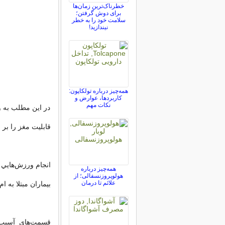
خطرناک‌ترین زمان‌ها
برای دوش گرفتن؛
سلامت خود را به خطر
نیندازید!
همه‌چیز درباره تولکاپون:
کاربردها، عوارض و
نکات مهم
در اين مطلب به و
قابليت مغز را بر 
انجام ورزش‌هايي
همه‌چیز درباره
هولوپروزنسفالی؛ از
علائم تا درمان
بيماران مبتلا به ا
قسمت‌هاي آسيب‌د