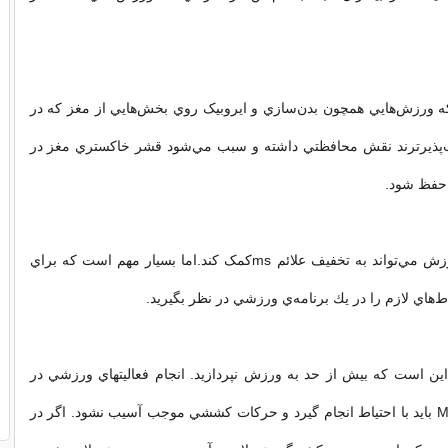
ه ورزش‌هايي همچون بدن‌سازي و ايروبيک روي بخش‌هايي از مغز که در
ب‌پذيرترند نقش محافظتي داشته و سبب مي‌شود قشر خاکستري مغز در
حفظ شود.
*چند نکته مهم ورزش مي‌تواند به تخفيف علائم msکمک کند.اما بسيار مهم است كه براي
‌هاي لازم را در يك
برنامه‌ي ورزشي
در نظر بگيريد.
اين است كه بيش از حد به ورزش نپردازيد. انجام فعاليتهاي ورزشي در
بيماران مبتلا به MS بايد با احتياط انجام گيرد و حركات كششي موجب آسيب نشود. اگر در